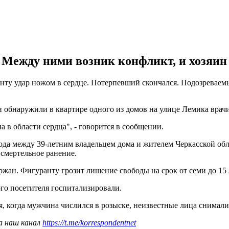
Между ними возник конфликт, и хозяин 
нту удар ножом в сердце. Потерпевший скончался. Подозреваем
 обнаружили в квартире одного из домов на улице Лемика врачи
а в области сердца", - говорится в сообщении.
да между 39-летним владельцем дома и жителем Черкасской обла
 смертельное ранение.
жан. Фигуранту грозит лишение свободы на срок от семи до 15 
ого посетителя госпитализировали.
я, когда мужчина числился в розыске, неизвестные лица снимали
а наш канал
https://t.me/korrespondentnet