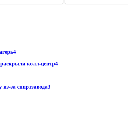
агерь
4
е раскрыли колл-центр
4
 из-за спиртзавода
3