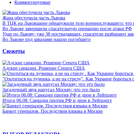
Комментируемые
Жара обесточила часть Львова
В ТЦК на Львовщине обнаружили тело военнослужащего: что 
Во Львове завершили спасательную операцию после атаки РФ
Удар по Львову: уже 38 пострадавших, спасатели разбирают за
Во Львове под завалами нашли погибшего
Сюжеты
Адские санкции. Решение Сената США
"Охотиться на лучника, а не на стрелу". Как Украине бороться 
Загадочный звук напугал Москву: что это было
Итоги 06.08: Санкции против РФ и дрон в Лейпциге
Банкет генералов. Последствия взрыва в Москве