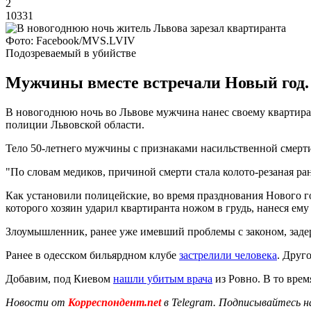
2
10331
Фото: Facebook/MVS.LVIV
Подозреваемый в убийстве
Мужчины вместе встречали Новый год. 
В новогоднюю ночь во Львове мужчина нанес своему квартира
полиции Львовской области.
Тело 50-летнего мужчины с признаками насильственной смерти
"По словам медиков, причиной смерти стала колото-резаная ран
Как установили полицейские, во время празднования Нового го
которого хозяин ударил квартиранта ножом в грудь, нанеся ему
Злоумышленник, ранее уже имевший проблемы с законом, задер
Ранее в одесском бильярдном клубе
застрелили человека
. Друг
Добавим, под Киевом
нашли убитым врача
из Ровно. В то врем
Новости от
Корреспондент.net
в Telegram. Подписывайтесь н