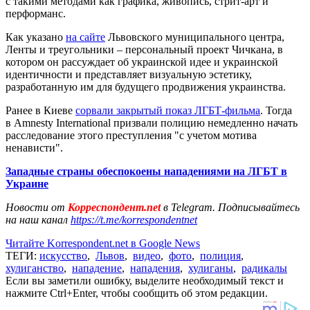
с такими методами как графика, живопись, стрит-арт и
перформанс.
Как указано
на сайте
Львовского муниципального центра,
Ленты и треугольники – персональный проект Чичкана, в
котором он рассуждает об украинской идее и украинской
идентичности и представляет визуальную эстетику,
разработанную им для будущего продвижения украинства.
Ранее в Киеве
сорвали закрытый показ ЛГБТ-фильма
. Тогда
в Amnesty International призвали полицию немедленно начать
расследование этого преступления "с учетом мотива
ненависти".
Западные страны обеспокоены нападениями на ЛГБТ в
Украине
Новости от
Корреспондент.net
в Telegram. Подписывайтесь
на наш канал
https://t.me/korrespondentnet
Читайте Korrespondent.net в Google News
ТЕГИ:
искусство
,
Львов
,
видео
,
фото
,
полиция
,
хулиганство
,
нападение
,
нападения
,
хулиганы
,
радикалы
Если вы заметили ошибку, выделите необходимый текст и
нажмите Ctrl+Enter, чтобы сообщить об этом редакции.