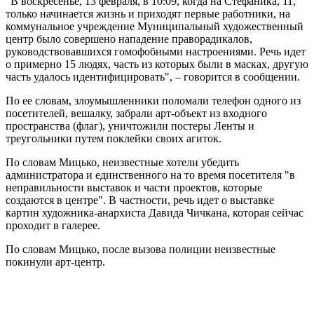
"В воскресенье, 13 февраля, в 10:09, когда на Стефаника, 11,
только начинается жизнь и приходят первые работники, на
коммунальное учреждение Муниципальный художественный
центр было совершено нападение праворадикалов,
руководствовавшихся гомофобными настроениями. Речь идет
о примерно 15 людях, часть из которых были в масках, другую
часть удалось идентифицировать", – говорится в сообщении.
По ее словам, злоумышленники поломали телефон одного из
посетителей, вешалку, забрали арт-объект из входного
пространства (флаг), уничтожили постеры Ленты и
треугольники путем поклейки своих агиток.
По словам Мицько, неизвестные хотели убедить
администратора и единственного на то время посетителя "в
неправильности выставок и части проектов, которые
создаются в центре". В частности, речь идет о выставке
картин художника-анархиста Давида Чичкана, которая сейчас
проходит в галерее.
По словам Мицько, после вызова полиции неизвестные
покинули арт-центр.