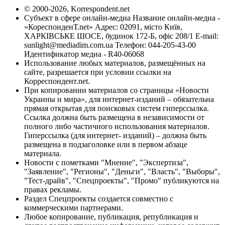
© 2000-2026, Korrespondent.net
Субъект в сфере онлайн-медиа Название онлайн-медиа -
«КореспонденТ.net» Адрес: 02091, місто Київ,
ХАРКІВСЬКЕ ШОСЕ, будинок 172-Б, офіс 208/1 E-mail:
sunlight@mediadim.com.ua
Телефон: 044-205-43-00
Идентификатор медиа - R40-06068
Использование любых материалов, размещённых на
сайте, разрешается при условии ссылки на
Корреспондент.net.
При копировании материалов со страницы «Новости
Украины и мира», для интернет-изданий – обязательна
прямая открытая для поисковых систем гиперссылка.
Ссылка должна быть размещена в независимости от
полного либо частичного использования материалов.
Гиперссылка (для интернет- изданий) – должна быть
размещена в подзаголовке или в первом абзаце
материала.
Новости с пометками "Мнение", "Экспертиза",
"Заявление", "Регионы", "Деньги", "Власть", "Выборы",
"Тест-драйв", "Спецпроекты", "Промо" публикуются на
правах рекламы.
Раздел Спецпроекты создается совместно с
коммерческими партнерами.
Любое копирование, публикация, републикация и