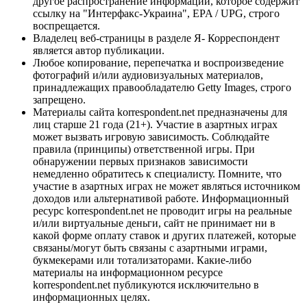
другое распространение информации, которое содержит
ссылку на "Интерфакс-Украина", EPA / UPG, строго
воспрещается.
Владелец веб-страницы в разделе Я- Корреспондент
является автор публикации.
Любое копирование, перепечатка и воспроизведение
фотографий и/или аудиовизуальных материалов,
принадлежащих правообладателю Getty Images, строго
запрещено.
Материалы сайта korrespondent.net предназначены для
лиц старше 21 года (21+). Участие в азартных играх
может вызвать игровую зависимость. Соблюдайте
правила (принципы) ответственной игры. При
обнаружении первых признаков зависимости
немедленно обратитесь к специалисту. Помните, что
участие в азартных играх не может являться источником
доходов или альтернативой работе. Информационный
ресурс korrespondent.net не проводит игры на реальные
и/или виртуальные деньги, сайт не принимает ни в
какой форме оплату ставок и других платежей, которые
связаны/могут быть связаны с азартными играми,
букмекерами или тотализаторами. Какие-либо
материалы на информационном ресурсе
korrespondent.net публикуются исключительно в
информационных целях.