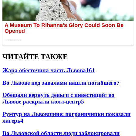
ЧИТАЙТЕ ТАКЖЕ
Жара обесточила часть Львова
161
Во Львове под завалами нашли погибшего
7
Обещали вернуть деньги с инвестиций: во
Львове раскрыли колл-центр
5
Румтур на Львовщине: пограничники показали
лагерь
4
Во Львовской области люди заблокировали