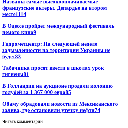
Названы самые высокооплачиваемые
французские актеры. Депардье на втором
месте
11
14
В Одессе пройдет международный фестиваль
немого кино
9
Гидрометцентр: На следующей неделе
задымленности на территории Украины не
будет
8
3
Табачника просят ввести в школах урок
гигиены
8
1
В Голландии на аукционе продали колонию
голубей за 1 367 000 евро
8
5
Обаму обрадовали новости из Мексиканского
залива, где остановили утечку нефти
7
4
Читать комментарии