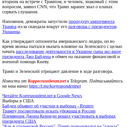
вторник на встрече с Трампом, и человек, знакомый с этим
вопросом, заявил CNN, что Трамп заранее знал о планах
сорвать слушания.
Напомним, демократы запустили
процедуру импичмента
Трампа
из-за скандала вокруг его
разговора с президентом
Украины
.
Как утверждают оппоненты американского лидера, он во
время звонка пытался оказать влияние на Зеленского с целью
начать
расследование деятельности в Украине сына экс-вице
президента Джо Байдена
в обмен на оказание финансовой и
военной помощи Киеву.
Трамп и Зеленский отрицают давление в ходе разговора.
Новости от
Корреспондент.net
в Telegram. Подписывайтесь
на наш канал
https://t.me/korrespondentnet
Читайте Korrespondent.net в Google News
Выборы в США
Байден объявит об участии в выборах - Reuters
Трампу посоветовали искать убежища в России
Племянник Джона Кеннеди решил участвовать в выборах
президента США
"Как в сталинской России": Трамп пожаловался на "ужасы"