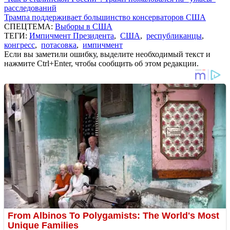
расследований
Трампа поддерживает большинство консерваторов США
СПЕЦТЕМА:
Выборы в США
ТЕГИ:
Импичмент Президента
,
США
,
республиканцы
,
конгресс
,
потасовка
,
импичмент
Если вы заметили ошибку, выделите необходимый текст и
нажмите Ctrl+Enter, чтобы сообщить об этом редакции.