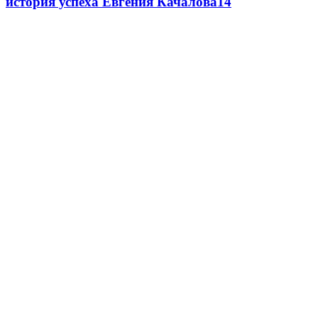
история успеха Евгения Качалова
1
4