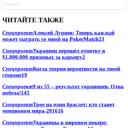
ЧИТАЙТЕ ТАКЖЕ
Спецпроект
Алексей Дурнев: Теперь каждый
может сыграть со мной на PokerMatch
2
3
Спецпроект
Украинец перешёл отметку в
$1,000,000 призовых за карьеру
2
Спецпроект
Когда теория вероятности на твоей
стороне
1
9
Спецпроект
9 из 55 – результат украинцев. Одна
победа!
1
45
Спецпроект
Трое на один браслет: кто станет
чемпионом мира-2016
1
6
Спецпроект
Украинцы в мировом покере: