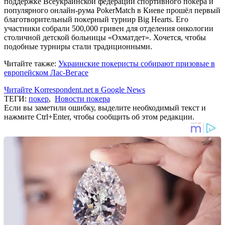
поддержке Всеукраинской федерации спортивного покера и
популярного онлайн-рума PokerMatch в Киеве прошёл первый
благотворительный покерный турнир Big Hearts. Его
участники собрали 500,000 гривен для отделения онкологии
столичной детской больницы «Охматдет». Хочется, чтобы
подобные турниры стали традиционными.
Читайте также:
Украинские покеристы собирают призовые в
европейском Лас-Вегасе
Читайте Korrespondent.net в Google News
ТЕГИ:
покер
,
Новости покера
Если вы заметили ошибку, выделите необходимый текст и
нажмите Ctrl+Enter, чтобы сообщить об этом редакции.