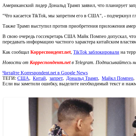
Американский лидер Дональд Трамп заявил, что планирует зап
"Что касается TikTok, мы запретим его в США", - подчеркнул г
Также Трамп выступил против приобретения приложения амери
В свою очередь госсекретарь США Майк Помпео допускал, чт
передавать информацию частного характера китайским властям.
Как сообщал
Корреспондент.net
,
TikTok заблокировали
на терр
Новости от
Корреспондент.net
в Telegram. Подписывайтесь н
Читайте Korrespondent.net в Google News
ТЕГИ:
США
,
Китай
,
запрет
,
Дональд Трамп
,
Майкл Помпео
Если вы заметили ошибку, выделите необходимый текст и нажми