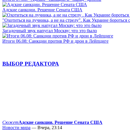
Адские санкции. Решение Сената США
"Охотиться на лучника, а не на стрелу". Как Украине бороться 
Загадочный звук напугал Москву: что это было
Итоги 06.08: Санкции против РФ и дрон в Лейпциге
ВЫБОР РЕДАКТОРА
Сюжет
Адские санкции. Решение Сената США
Новости мира
— Вчера, 23:14