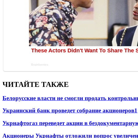
ЧИТАЙТЕ ТАКЖЕ
Белорусские власти не смогли продать контроль
Украинский банк проведет собрание акционеров
1
Укрнафтогаз переведет акции в бездокументарну
Акционеры Укрнафты отложили вопрос увеличен