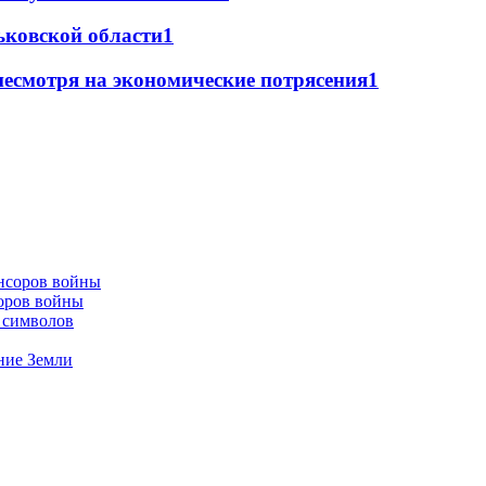
рьковской области
1
смотря на экономические потрясения
1
оров войны
ч символов
ние Земли