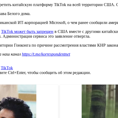
ретить китайскую платформу TikTok на всей территории США. О
лава Белого дома.
канской ИТ-корпорацией Microsoft, о чем ранее сообщили аме
о
TikTok может быть запрещен
в США вместе с другими китайски
 Администрация сервиса это заявление отвергла.
итории Гонконга по причине рассмотрения властями КНР закона
а наш канал
https://t.me/korrespondentnet
,
TikTok
те Ctrl+Enter, чтобы сообщить об этом редакции.