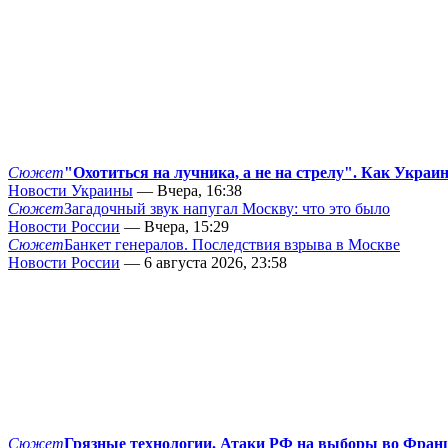
Сюжет
"Охотиться на лучника, а не на стрелу". Как Украи
Новости Украины
— Вчера, 16:38
Сюжет
Загадочный звук напугал Москву: что это было
Новости России
— Вчера, 15:29
Сюжет
Банкет генералов. Последствия взрыва в Москве
Новости России
— 6 августа 2026, 23:58
Сюжет
Грязные технологии. Атаки РФ на выборы во Фран