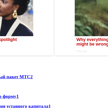
ный пакет МТС
2
ю форму
1
ия уставного капитала
1