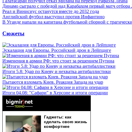
Галатасарай получил отказ Милана на переход Рафаэла Леана
Динамо сыграло с победой над Карабахом первый матч отбора
Реал и Винисиус останутся вместе до 2032 года
Английский футбол выступил против Инфантино
В Уганде напали на капитана футбольной сборной с трагическ
Сюжеты
Эскалация для Европы. Российский дрон в Лейпциге
Изменения в армии РФ: что стоит за решением Путина
Итоги 5.8: Удар по Киеву и нехватка антибаллистики
Пытаются взломать Киев. Реакция Запада на удар
Итоги 04.08: "Сафари" в Херсоне и итоги операции