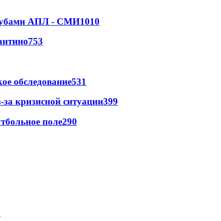
клубами АПЛ - СМИ
1010
антино
753
ое обследование
531
-за кризисной ситуации
399
тбольное поле
290