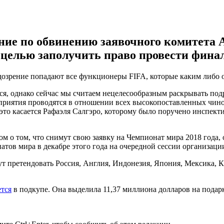
ание по обвинению заявочного комитета
целью заполучить право провести финал
дозрение попадают все функционеры FIFA, которые каким либо о
тся, однако сейчас мы считаем нецелесообразным раскрывать под
приятия проводятся в отношении всех высокопоставленных чино
 это касается Рафаэля Салгэро, которому было поручено инспекти
м о том, что снимут свою заявку на Чемпионат мира 2018 года,
тов мира в декабре этого года на очередной сессии организаци
т претендовать Россия, Англия, Индонезия, Япония, Мексика, 
тся
в подкупе. Она выделила 11,37 миллиона долларов на пода