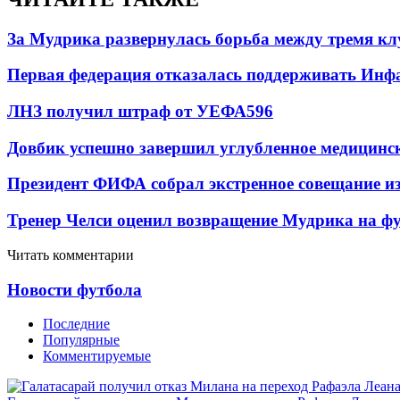
За Мудрика развернулась борьба между тремя 
Первая федерация отказалась поддерживать Инф
ЛНЗ получил штраф от УЕФА
596
Довбик успешно завершил углубленное медицинск
Президент ФИФА собрал экстренное совещание из
Тренер Челси оценил возвращение Мудрика на фу
Читать комментарии
Новости футбола
Последние
Популярные
Комментируемые