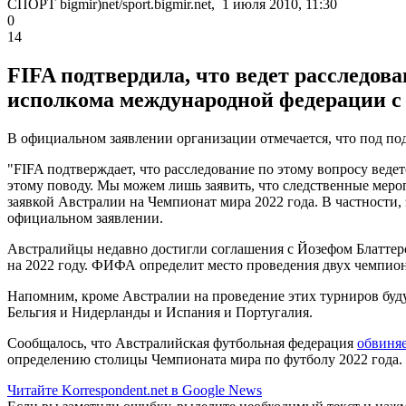
СПОРТ bigmir)net/sport.bigmir.net, 1 июля 2010, 11:30
0
14
FIFA подтвердила, что ведет расследов
исполкома международной федерации с 
В официальном заявлении организации отмечается, что под по
"FIFA подтверждает, что расследование по этому вопросу веде
этому поводу. Мы можем лишь заявить, что следственные меро
заявкой Австралии на Чемпионат мира 2022 года. В частности,
официальном заявлении.
Австралийцы недавно достигли соглашения с Йозефом Блаттеро
на 2022 году. ФИФА определит место проведения двух чемпиона
Напомним, кроме Австралии на проведение этих турниров буду
Бельгия и Нидерланды и Испания и Португалия.
Сообщалось, что Австралийская футбольная федерация
обвиняе
определению столицы Чемпионата мира по футболу 2022 года.
Читайте Korrespondent.net в Google News