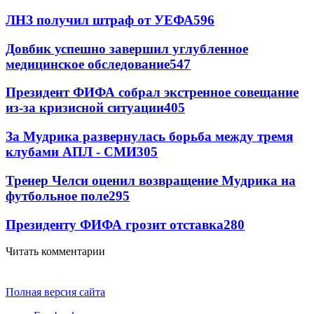
ЛНЗ получил штраф от УЕФА
596
Довбик успешно завершил углубленное
медицинское обследование
547
Президент ФИФА собрал экстренное совещание
из-за кризисной ситуации
405
За Мудрика развернулась борьба между тремя
клубами АПЛ - СМИ
305
Тренер Челси оценил возвращение Мудрика на
футбольное поле
295
Президенту ФИФА грозит отставка
280
Читать комментарии
Полная версия сайта