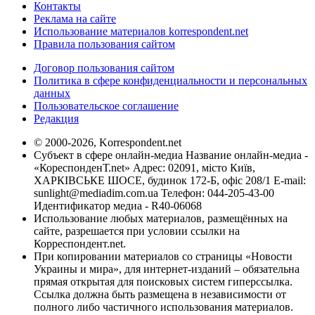
Контакты
Реклама на сайте
Использование материалов korrespondent.net
Правила пользования сайтом
Договор пользования сайтом
Политика в сфере конфиденциальности и персональных
данных
Пользовательское соглашение
Редакция
© 2000-2026, Korrespondent.net
Субъект в сфере онлайн-медиа Название онлайн-медиа -
«КореспонденТ.net» Адрес: 02091, місто Київ,
ХАРКІВСЬКЕ ШОСЕ, будинок 172-Б, офіс 208/1 E-mail:
sunlight@mediadim.com.ua
Телефон: 044-205-43-00
Идентификатор медиа - R40-06068
Использование любых материалов, размещённых на
сайте, разрешается при условии ссылки на
Корреспондент.net.
При копировании материалов со страницы «Новости
Украины и мира», для интернет-изданий – обязательна
прямая открытая для поисковых систем гиперссылка.
Ссылка должна быть размещена в независимости от
полного либо частичного использования материалов.