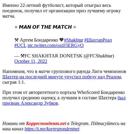
Именно 22-летний футболист, который отыграл весь
поединок, получил от организации приз лучшему игроку
матча.
⭐️ 𝙈𝘼𝙉 𝙊𝙁 𝙏𝙃𝙀 𝙈𝘼𝙏𝘾𝙃 ⭐️
⚒ Артем Бондаренко 🧡
#Shakhtar
#ШахтарРеал
#UCL
pic.twitter.com/oxdJ3ERGyO
— ⚒FC SHAKHTAR DONETSK (@FCShakhtar)
October 11, 2022
Напомним, что в матче группового раунда Лиги чемпионов
Шахтер на последней минуте упустил победу над Реалом
,
сыграв 1:1.
При этом от авторитетного портала WhoScored Бондаренко
получил среднюю оценку, а лучшим в составе Шахтера
был
признан Александр Зубков
.
Новини от
Корреспондент.net
в Telegram. Підписуйтесь на
наш канал
https://t.me/korrespondentnet