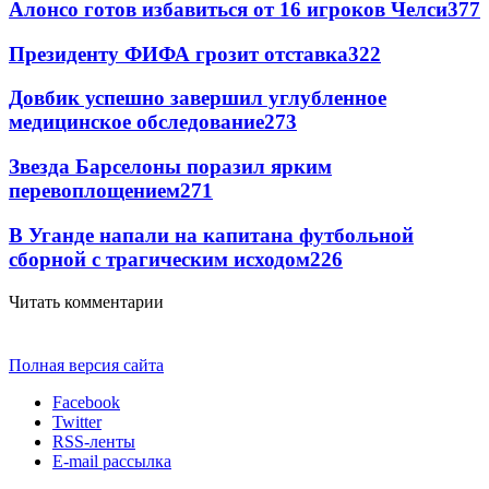
Алонсо готов избавиться от 16 игроков Челси
377
Президенту ФИФА грозит отставка
322
Довбик успешно завершил углубленное
медицинское обследование
273
Звезда Барселоны поразил ярким
перевоплощением
271
В Уганде напали на капитана футбольной
сборной с трагическим исходом
226
Читать комментарии
Полная версия сайта
Facebook
Twitter
RSS-ленты
E-mail рассылка