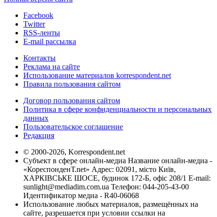
Facebook
Twitter
RSS-ленты
E-mail рассылка
Контакты
Реклама на сайте
Использование материалов korrespondent.net
Правила пользования сайтом
Договор пользования сайтом
Политика в сфере конфиденциальности и персональных
данных
Пользовательское соглашение
Редакция
© 2000-2026, Korrespondent.net
Субъект в сфере онлайн-медиа Название онлайн-медиа -
«КореспонденТ.net» Адрес: 02091, місто Київ,
ХАРКІВСЬКЕ ШОСЕ, будинок 172-Б, офіс 208/1 E-mail:
sunlight@mediadim.com.ua
Телефон: 044-205-43-00
Идентификатор медиа - R40-06068
Использование любых материалов, размещённых на
сайте, разрешается при условии ссылки на