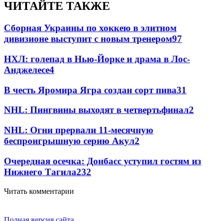
ЧИТАЙТЕ ТАКЖЕ
Сборная Украины по хоккею в элитном
дивизионе выступит с новым тренером
97
НХЛ: голепад в Нью-Йорке и драма в Лос-
Анджелесе
4
В честь Яромира Ягра создан сорт пива
3
1
NHL: Пингвины выходят в четвертьфинал
2
NHL: Огни прервали 11-месячную
беспроигрышную серию Акул
2
Очередная осечка: Донбасс уступил гостям из
Нижнего Тагила
2
32
Читать комментарии
Полная версия сайта