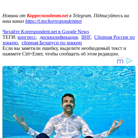
Новини от
Корреспондент.net
в Telegram. Підписуйтесь на
наш канал
https://t.me/korrespondentnet
Читайте Korrespondent.net в Google News
ТЕГИ:
конгресс
,
дисквалификация
,
IIHF
,
Сборная России по
хоккею
,
сборная Беларуси по хоккею
Если вы заметили ошибку, выделите необходимый текст и
нажмите Ctrl+Enter, чтобы сообщить об этом редакции.