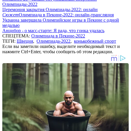
Олимпиады-2022
Церемония закрытия Олимпиады-2022: онлайн
Сюжет
Олимпиада в Пекине-2022: онлайн-трансляция
Украина завершила Олимпийские игры в Пекине с одной
медалью
Анцибор - о масс-старте: Я рада, что гонка удалась
СПЕЦТЕМА:
Олимпиада в Пекине-2022
ТЕГИ:
Швеция
,
Олимпиада-2022
,
конькобежный спорт
Если вы заметили ошибку, выделите необходимый текст и
нажмите Ctrl+Enter, чтобы сообщить об этом редакции.