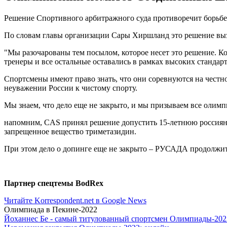
Решение Спортивного арбитражного суда противоречит борьбе
По словам главы организации Сары Хиршланд это решение вызы
"Мы разочарованы тем посылом, которое несет это решение. К
тренеры и все остальные оставались в рамках высоких стандарт
Спортсмены имеют право знать, что они соревнуются на честн
неуважении России к чистому спорту.
Мы знаем, что дело еще не закрыто, и мы призываем все олимп
напомним, CAS принял решение допустить 15-летнюю россиянк
запрещенное вещество триметазидин.
При этом дело о допинге еще не закрыто – РУСАДА продолжит
Партнер спецтемы BodRex
Читайте Korrespondent.net в Google News
Олимпиада в Пекине-2022
Йоханнес Бе - самый титулованный спортсмен Олимпиады-202