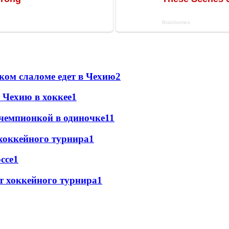
ком слаломе едет в Чехию
2
 Чехию в хоккее
1
чемпионкой в одиночке
1
1
хоккейного турнира
1
ссе
1
т хоккейного турнира
1