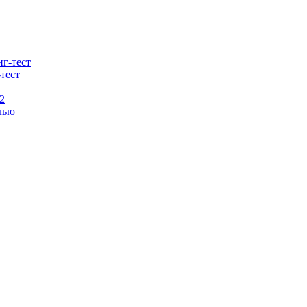
тест
2
лью