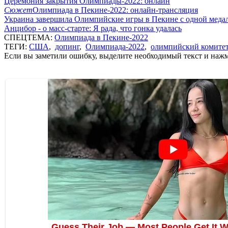
Церемония закрытия Олимпиады-2022: онлайн
Сюжет
Олимпиада в Пекине-2022: онлайн-трансляция
Украина завершила Олимпийские игры в Пекине с одной меда
Анцибор - о масс-старте: Я рада, что гонка удалась
СПЕЦТЕМА:
Олимпиада в Пекине-2022
ТЕГИ:
США
,
допинг
,
Олимпиада-2022
,
олимпийский комите
Если вы заметили ошибку, выделите необходимый текст и нажми