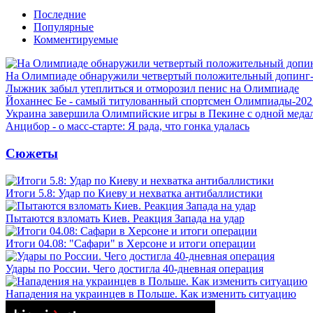
Последние
Популярные
Комментируемые
На Олимпиаде обнаружили четвертый положительный допинг-
Лыжник забыл утеплиться и отморозил пенис на Олимпиаде
Йоханнес Бе - самый титулованный спортсмен Олимпиады-202
Украина завершила Олимпийские игры в Пекине с одной меда
Анцибор - о масс-старте: Я рада, что гонка удалась
Сюжеты
Итоги 5.8: Удар по Киеву и нехватка антибаллистики
Пытаются взломать Киев. Реакция Запада на удар
Итоги 04.08: "Сафари" в Херсоне и итоги операции
Удары по России. Чего достигла 40-дневная операция
Нападения на украинцев в Польше. Как изменить ситуацию