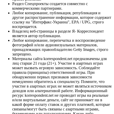
Раздел Спецпроекты создается совместно с
коммерческими партнерами.
Любое копирование, публикация, републикация и
другое распространение информации, которое содержит
ссылку на "Интерфакс-Украина", EPA / UPG, строго
воспрещается.
Владелец веб-страницы в разделе Я- Корреспондент
является автор публикации.
Любое копирование, перепечатка и воспроизведение
фотографий и/или аудиовизуальных материалов,
принадлежащих правообладателю Getty Images, строго
запрещено.
Материалы сайта korrespondent.net предназначены для
лиц старше 21 года (21+). Участие в азартных играх
может вызвать игровую зависимость. Соблюдайте
правила (принципы) ответственной игры. При
обнаружении первых признаков зависимости
немедленно обратитесь к специалисту. Помните, что
участие в азартных играх не может являться источником
доходов или альтернативой работе. Информационный
ресурс korrespondent.net не проводит игры на реальные
и/или виртуальные деньги, сайт не принимает ни в
какой форме оплату ставок и других платежей, которые
связаны/могут быть связаны с азартными играми,
букмекерами или тотализаторами. Какие-либо