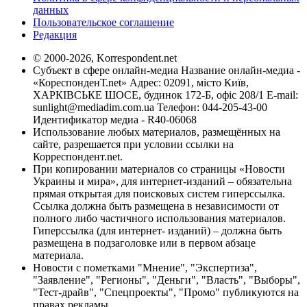
данных
Пользовательское соглашение
Редакция
© 2000-2026, Korrespondent.net
Субъект в сфере онлайн-медиа Название онлайн-медиа -
«КореспонденТ.net» Адрес: 02091, місто Київ,
ХАРКІВСЬКЕ ШОСЕ, будинок 172-Б, офіс 208/1 E-mail:
sunlight@mediadim.com.ua
Телефон: 044-205-43-00
Идентификатор медиа - R40-06068
Использование любых материалов, размещённых на
сайте, разрешается при условии ссылки на
Корреспондент.net.
При копировании материалов со страницы «Новости
Украины и мира», для интернет-изданий – обязательна
прямая открытая для поисковых систем гиперссылка.
Ссылка должна быть размещена в независимости от
полного либо частичного использования материалов.
Гиперссылка (для интернет- изданий) – должна быть
размещена в подзаголовке или в первом абзаце
материала.
Новости с пометками "Мнение", "Экспертиза",
"Заявление", "Регионы", "Деньги", "Власть", "Выборы",
"Тест-драйв", "Спецпроекты", "Промо" публикуются на
правах рекламы.