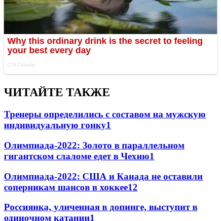
ЧИТАЙТЕ ТАКЖЕ
Тренеры определились с составом на мужскую
индивидуальную гонку
1
Олимпиада-2022: Золото в параллельном
гигантском слаломе едет в Чехию
1
Олимпиада-2022: США и Канада не оставили
соперникам шансов в хоккее
1
2
Россиянка, уличенная в допинге, выступит в
одиночном катании
1