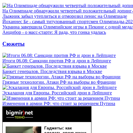
На Олимпиаде обнаружили четвертый положительный допинг-
Лыжник забыл утеплиться и отморозил пенис на Олимпиаде
Йоханнес Бе - самый титулованный спортсмен Олимпиады-202
Украина завершила Олимпийские игры в Пекине с одной меда
Анцибор - о масс-старте: Я рада, что гонка удалась
Сюжеты
Итоги 06.08: Санкции против РФ и дрон в Лейпциге
Банкет генералов. Последствия взрыва в Москве
Грязные технологии. Атаки РФ на выборы во Франции
Эскалация для Европы. Российский дрон в Лейпциге
Изменения в армии РФ: что стоит за решением Путина