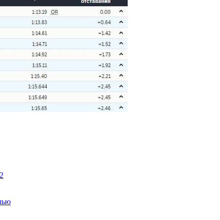
2
лью