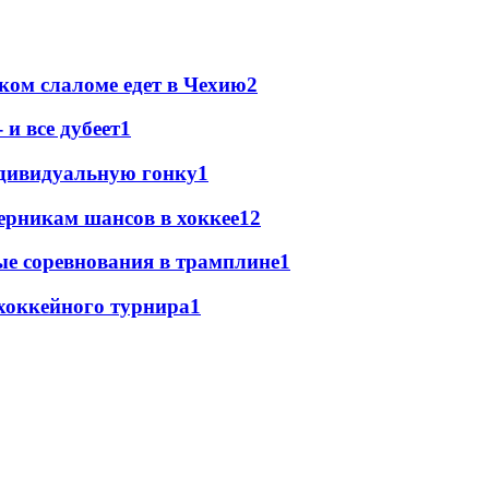
ком слаломе едет в Чехию
2
и все дубеет
1
ндивидуальную гонку
1
ерникам шансов в хоккее
1
2
е соревнования в трамплине
1
хоккейного турнира
1