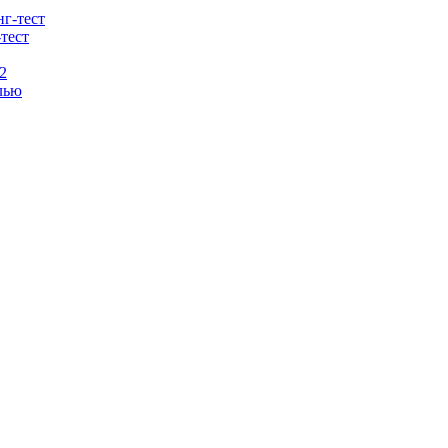
тест
2
лью