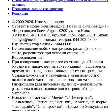
данных
Пользовательское соглашение
Редакция
© 2000-2026, Korrespondent.net
Субъект в сфере онлайн-медиа Название онлайн-медиа -
«КореспонденТ.net» Адрес: 02091, місто Київ,
ХАРКІВСЬКЕ ШОСЕ, будинок 172-Б, офіс 208/1 E-mail:
sunlight@mediadim.com.ua
Телефон: 044-205-43-00
Идентификатор медиа - R40-06068
Использование любых материалов, размещённых на
сайте, разрешается при условии ссылки на
Корреспондент.net.
При копировании материалов со страницы «Новости
Украины и мира», для интернет-изданий – обязательна
прямая открытая для поисковых систем гиперссылка.
Ссылка должна быть размещена в независимости от
полного либо частичного использования материалов.
Гиперссылка (для интернет- изданий) – должна быть
размещена в подзаголовке или в первом абзаце
материала.
Новости с пометками "Мнение", "Экспертиза",
"Заявление", "Регионы", "Деньги", "Власть", "Выборы",
"Тест-драйв", "Спецпроекты", "Промо" публикуются на
правах рекламы.