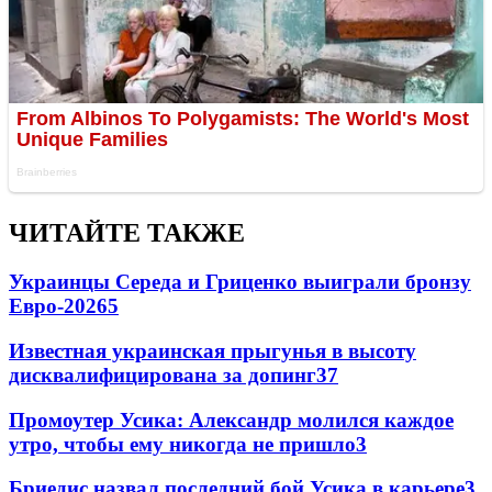
ЧИТАЙТЕ ТАКЖЕ
Украинцы Середа и Гриценко выиграли бронзу
Евро-2026
5
Известная украинская прыгунья в высоту
дисквалифицирована за допинг
3
7
Промоутер Усика: Александр молился каждое
утро, чтобы ему никогда не пришло
3
Бриедис назвал последний бой Усика в карьере
3