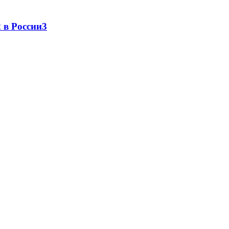
 в России
3