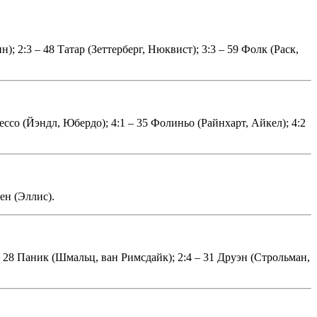
); 2:3 – 48 Татар (Зеттерберг, Нюквист); 3:3 – 59 Фолк (Раск,
ессо (Йэндл, Юбердо); 4:1 – 35 Фолиньо (Райнхарт, Айкел); 4:2
ен (Эллис).
 – 28 Паник (Шмальц, ван Римсдайк); 2:4 – 31 Друэн (Строльман,