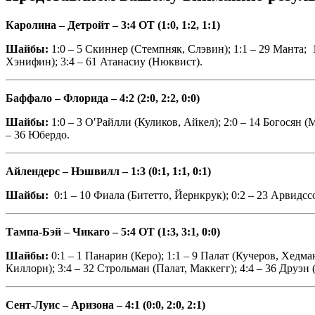
Каролина – Детройт – 3:4 ОТ (1:0, 1:2, 1:1)
Шайбы:
1:0 – 5 Скиннер (Стемпняк, Слэвин); 1:1 – 29 Манта; 1
Хэнифин); 3:4 – 61 Атанасиу (Нюквист).
Баффало – Флорида – 4:2 (2:0, 2:2, 0:0)
Шайбы:
1:0 – 3 О′Райлли (Куликов, Айкел); 2:0 – 14 Богосян (
– 36 Юбердо.
Айлендерс – Нэшвилл – 1:3 (0:1, 1:1, 0:1)
Шайбы:
0:1 – 10 Фиала (Битетто, Йернкрук); 0:2 – 23 Арвидсс
Тампа-Бэй – Чикаго – 5:4 ОТ (1:3, 3:1, 0:0)
Шайбы:
0:1 – 1 Панарин (Керо); 1:1 – 9 Палат (Кучеров, Хедм
Киллорн); 3:4 – 32 Строльман (Палат, Маккегг); 4:4 – 36 Друэн 
Сент-Луис – Аризона – 4:1 (0:0, 2:0, 2:1)