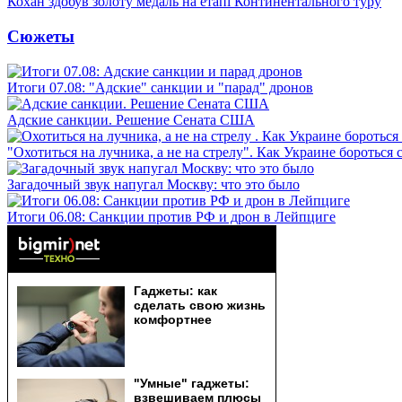
Кохан здобув золоту медаль на етапі Континентального туру
Сюжеты
Итоги 07.08: "Адские" санкции и "парад" дронов
Адские санкции. Решение Сената США
"Охотиться на лучника, а не на стрелу". Как Украине бороться 
Загадочный звук напугал Москву: что это было
Итоги 06.08: Санкции против РФ и дрон в Лейпциге