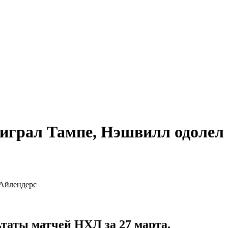
играл Тампе, Нэшвилл одолел
таты матчей НХЛ за 27 марта.