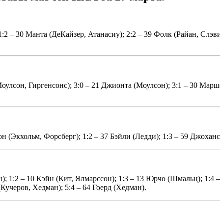
:2 – 30 Манта (ДеКайзер, Атанасиу); 2:2 – 39 Фолк (Райан, Слэвин
Моулсон, Гиргенсонс); 3:0 – 21 Джионта (Моулсон); 3:1 – 30 Марш
он (Экхольм, Форсберг); 1:2 – 37 Бэйли (Ледди); 1:3 – 59 Джоханс
ан); 1:2 – 10 Кэйн (Кит, Ялмарссон); 1:3 – 13 Юрчо (Шмальц); 1:4
(Кучеров, Хедман); 5:4 – 64 Гоерд (Хедман).