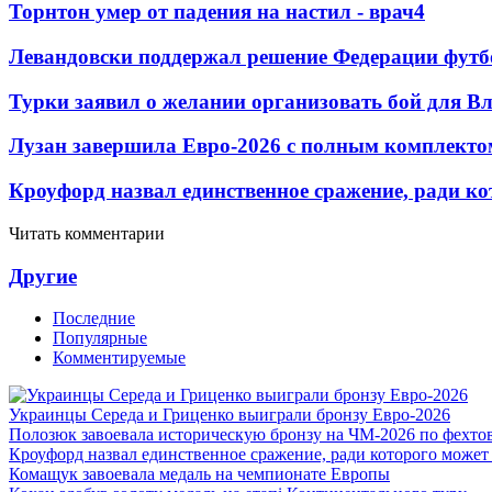
Торнтон умер от падения на настил - врач
4
Левандовски поддержал решение Федерации футб
Турки заявил о желании организовать бой для 
Лузан завершила Евро-2026 с полным комплекто
Кроуфорд назвал единственное сражение, ради ко
Читать комментарии
Другие
Последние
Популярные
Комментируемые
Украинцы Середа и Гриценко выиграли бронзу Евро-2026
Полозюк завоевала историческую бронзу на ЧМ-2026 по фехт
Кроуфорд назвал единственное сражение, ради которого может
Комащук завоевала медаль на чемпионате Европы