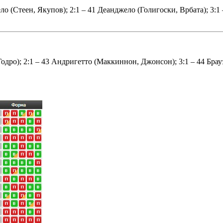
ло (Стеен, Якупов); 2:1 – 41 Деанджело (Голигоски, Врбата); 3:1 
Годро); 2:1 – 43 Андригетто (Маккиннон, Джонсон); 3:1 – 44 Бра