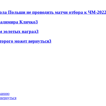
ола Польши не проводить матчи отбора к ЧМ-2022
Владимира Кличко
3
м золотых наград
3
торого может вернуться
3
ованию
 вернуться