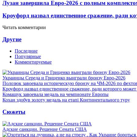
Лузан завершила Евро-2026 с полным комплекто
Кроуфорд назвал единственное сражение, ради ко
Читать комментарии
Другие
Последние
Популярные
Комментируемые
Украинцы Середа и Гриценко выиграли бронзу Евро-2026
Полозюк завоевала историческую бронзу на ЧМ-2026 по фехт
Кроуфорд назвал единственное сражение, ради которого может
Комащук завоевала медаль на чемпионате Европы
Кохан здобув золоту медаль на етапі Континентального туру
Сюжеты
Адские санкции. Решение Сената США