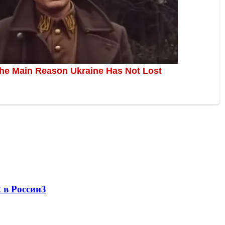
 в России
3