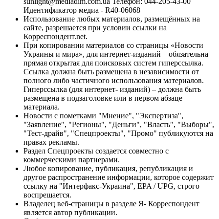
sunlight@mediadim.com.ua
Телефон: 044-205-43-00
Идентификатор медиа - R40-06068
Использование любых материалов, размещённых на
сайте, разрешается при условии ссылки на
Корреспондент.net.
При копировании материалов со страницы «Новости
Украины и мира», для интернет-изданий – обязательна
прямая открытая для поисковых систем гиперссылка.
Ссылка должна быть размещена в независимости от
полного либо частичного использования материалов.
Гиперссылка (для интернет- изданий) – должна быть
размещена в подзаголовке или в первом абзаце
материала.
Новости с пометками "Мнение", "Экспертиза",
"Заявление", "Регионы", "Деньги", "Власть", "Выборы",
"Тест-драйв", "Спецпроекты", "Промо" публикуются на
правах рекламы.
Раздел Спецпроекты создается совместно с
коммерческими партнерами.
Любое копирование, публикация, републикация и
другое распространение информации, которое содержит
ссылку на "Интерфакс-Украина", EPA / UPG, строго
воспрещается.
Владелец веб-страницы в разделе Я- Корреспондент
является автор публикации.