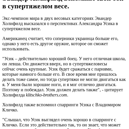
в супертяжелом весе.
Экс-чемпион мира в двух весовых категориях Эвандер
Холифилд высказался о перспективах Александра Усика в
супертяжелом весе.
Американец считает, что соперники украинца больше его,
однако у него есть другое оружие, которое он сможет
использовать.
"Усик – действительно хороший боец. У него отличная школа,
он левша. Он движется вверх, но в супертяжеловесы
сейчас очень крупные. Усик будет сражаться с парнями,
которые намного больше его. В свое время мне пришлось
делать тоже самое, но тогда супертяжи не могли двигаться как
я. У меня были хорошие ноги, и я мог отлично двигаться.
Поэтому и побеждал. Усик должен делать также", - цитирует
Холифилда
klitschko-brothers.com
.
Холифилд также вспомнил спарринги Усика с Владимиром
Кличко.
"Слышал, что Усик выглядел очень хорошо в спарринге с
Кличко. Если это действительно так, то он знает, что может