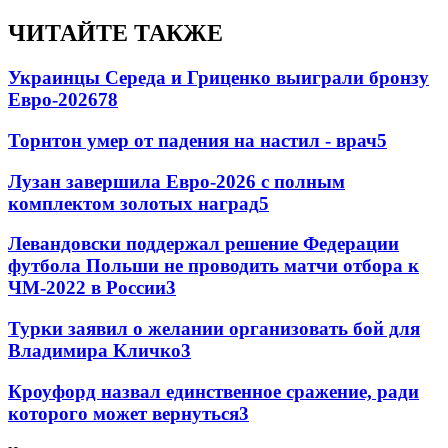
ЧИТАЙТЕ ТАКЖЕ
Украинцы Середа и Гриценко выиграли бронзу
Евро-2026
78
Торнтон умер от падения на настил - врач
5
Лузан завершила Евро-2026 с полным
комплектом золотых наград
5
Левандовски поддержал решение Федерации
футбола Польши не проводить матчи отбора к
ЧМ-2022 в России
3
Турки заявил о желании организовать бой для
Владимира Кличко
3
Кроуфорд назвал единственное сражение, ради
которого может вернуться
3