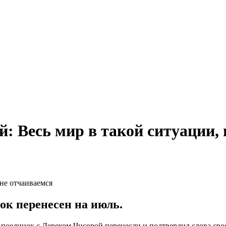
ой: Весь мир в такой ситуации,
ок перенесен на июль.
 поединок с Дереком Чисорой перенесли и подтвердил слова сво