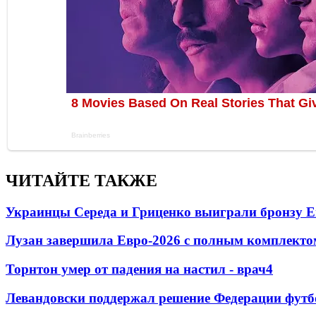
ЧИТАЙТЕ ТАКЖЕ
Украинцы Середа и Гриценко выиграли бронзу Е
Лузан завершила Евро-2026 с полным комплекто
Торнтон умер от падения на настил - врач
4
Левандовски поддержал решение Федерации футб