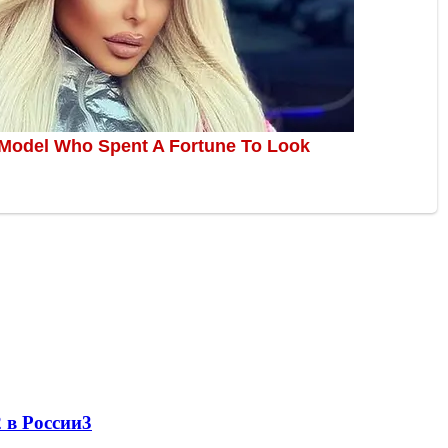
 в России
3