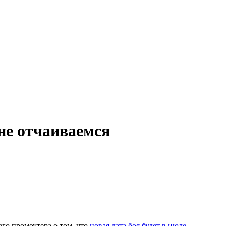
 не отчаиваемся
его промоутера о том, что
новая дата боя будет в июле
.