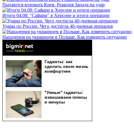
Пытаются взломать Киев. Реакция Запада на удар
Итоги 04.08: "Сафари" в Херсоне и итоги операции
Удары по России. Чего достигла 40-дневная операция
Нападения на украинцев в Польше. Как изменить ситуацию