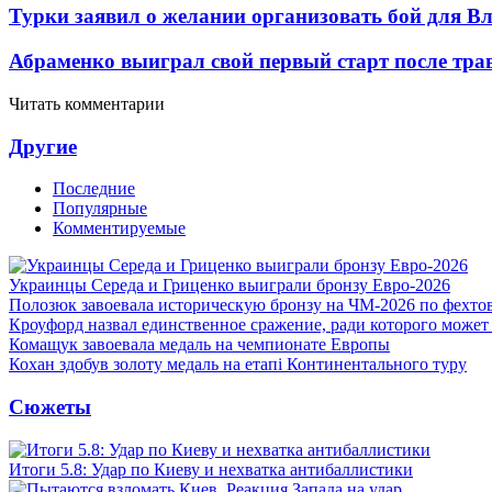
Турки заявил о желании организовать бой для 
Абраменко выиграл свой первый старт после тр
Читать комментарии
Другие
Последние
Популярные
Комментируемые
Украинцы Середа и Гриценко выиграли бронзу Евро-2026
Полозюк завоевала историческую бронзу на ЧМ-2026 по фехт
Кроуфорд назвал единственное сражение, ради которого может
Комащук завоевала медаль на чемпионате Европы
Кохан здобув золоту медаль на етапі Континентального туру
Сюжеты
Итоги 5.8: Удар по Киеву и нехватка антибаллистики