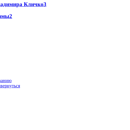
Владимира Кличко
3
авмы
2
ованию
 вернуться