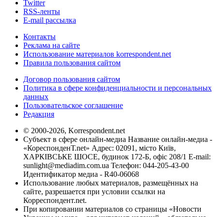
Twitter
RSS-ленты
E-mail рассылка
Контакты
Реклама на сайте
Использование материалов korrespondent.net
Правила пользования сайтом
Договор пользования сайтом
Политика в сфере конфиденциальности и персональных
данных
Пользовательское соглашение
Редакция
© 2000-2026, Korrespondent.net
Субъект в сфере онлайн-медиа Название онлайн-медиа -
«КореспонденТ.net» Адрес: 02091, місто Київ,
ХАРКІВСЬКЕ ШОСЕ, будинок 172-Б, офіс 208/1 E-mail:
sunlight@mediadim.com.ua
Телефон: 044-205-43-00
Идентификатор медиа - R40-06068
Использование любых материалов, размещённых на
сайте, разрешается при условии ссылки на
Корреспондент.net.
При копировании материалов со страницы «Новости