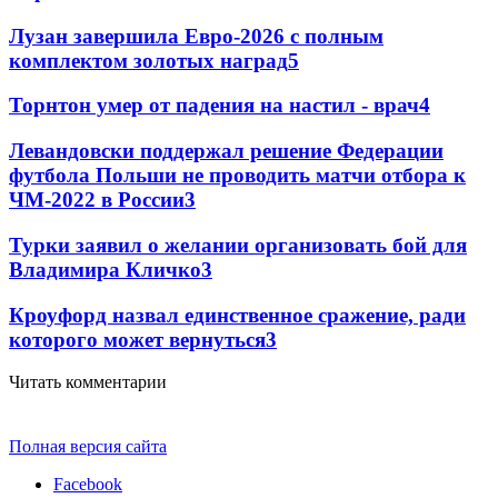
Лузан завершила Евро-2026 с полным
комплектом золотых наград
5
Торнтон умер от падения на настил - врач
4
Левандовски поддержал решение Федерации
футбола Польши не проводить матчи отбора к
ЧМ-2022 в России
3
Турки заявил о желании организовать бой для
Владимира Кличко
3
Кроуфорд назвал единственное сражение, ради
которого может вернуться
3
Читать комментарии
Полная версия сайта
Facebook