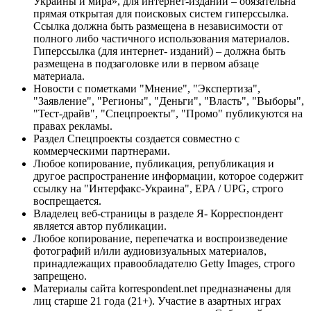
Украины и мира», для интернет-изданий – обязательна
прямая открытая для поисковых систем гиперссылка.
Ссылка должна быть размещена в независимости от
полного либо частичного использования материалов.
Гиперссылка (для интернет- изданий) – должна быть
размещена в подзаголовке или в первом абзаце
материала.
Новости с пометками "Мнение", "Экспертиза",
"Заявление", "Регионы", "Деньги", "Власть", "Выборы",
"Тест-драйв", "Спецпроекты", "Промо" публикуются на
правах рекламы.
Раздел Спецпроекты создается совместно с
коммерческими партнерами.
Любое копирование, публикация, републикация и
другое распространение информации, которое содержит
ссылку на "Интерфакс-Украина", EPA / UPG, строго
воспрещается.
Владелец веб-страницы в разделе Я- Корреспондент
является автор публикации.
Любое копирование, перепечатка и воспроизведение
фотографий и/или аудиовизуальных материалов,
принадлежащих правообладателю Getty Images, строго
запрещено.
Материалы сайта korrespondent.net предназначены для
лиц старше 21 года (21+). Участие в азартных играх