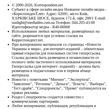
© 2000-2026, Korrespondent.net
Субъект в сфере онлайн-медиа Название онлайн-медиа -
«КореспонденТ.net» Адрес: 02091, місто Київ,
ХАРКІВСЬКЕ ШОСЕ, будинок 172-Б, офіс 208/1 E-mail:
sunlight@mediadim.com.ua
Телефон: 044-205-43-00
Идентификатор медиа - R40-06068
Использование любых материалов, размещённых на
сайте, разрешается при условии ссылки на
Корреспондент.net.
При копировании материалов со страницы «Новости
Украины и мира», для интернет-изданий – обязательна
прямая открытая для поисковых систем гиперссылка.
Ссылка должна быть размещена в независимости от
полного либо частичного использования материалов.
Гиперссылка (для интернет- изданий) – должна быть
размещена в подзаголовке или в первом абзаце
материала.
Новости с пометками "Мнение", "Экспертиза",
"Заявление", "Регионы", "Деньги", "Власть", "Выборы",
"Тест-драйв", "Спецпроекты", "Промо" публикуются на
правах рекламы.
Раздел Спецпроекты создается совместно с
коммерческими партнерами.
Любое копирование, публикация, републикация и