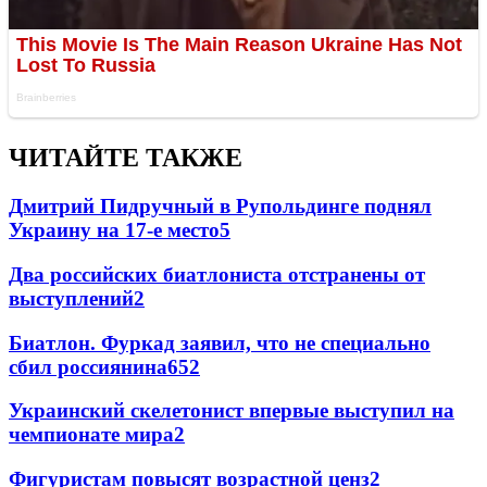
ЧИТАЙТЕ ТАКЖЕ
Дмитрий Пидручный в Рупольдинге поднял
Украину на 17-е место
5
Два российских биатлониста отстранены от
выступлений
2
Биатлон. Фуркад заявил, что не специально
сбил россиянина
65
2
Украинский скелетонист впервые выступил на
чемпионате мира
2
Фигуристам повысят возрастной ценз
2