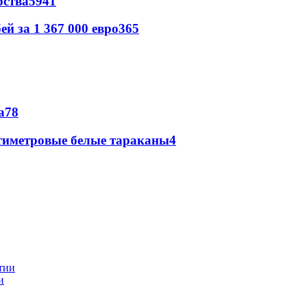
рства
59
41
й за 1 367 000 евро
36
5
а
7
8
нтиметровые белые тараканы
4
и