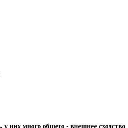
и
 у них много общего - внешнее сходство