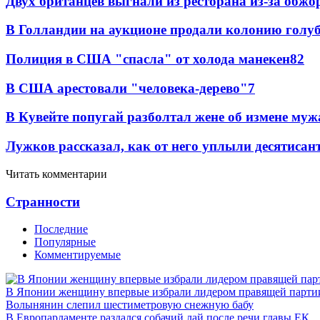
Двух британцев выгнали из ресторана из-за обжо
В Голландии на аукционе продали колонию голубе
Полиция в США "спасла" от холода манекен
8
2
В США арестовали "человека-дерево"
7
В Кувейте попугай разболтал жене об измене муж
Лужков рассказал, как от него уплыли десятиса
Читать комментарии
Странности
Последние
Популярные
Комментируемые
В Японии женщину впервые избрали лидером правящей парти
Волынянин слепил шестиметровую снежную бабу
В Европарламенте раздался собачий лай после речи главы ЕК