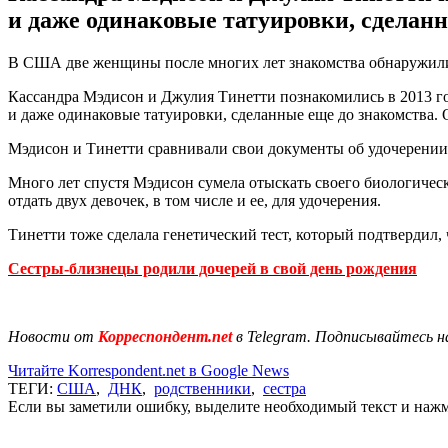
и даже одинаковые татуировки, сделанн
В США две женщины после многих лет знакомства обнаружили,
Кассандра Мэдисон и Джулия Тинетти познакомились в 2013 год
и даже одинаковые татуировки, сделанные еще до знакомства
Мэдисон и Тинетти сравнивали свои документы об удочерении,
Много лет спустя Мэдисон сумела отыскать своего биологическ
отдать двух девочек, в том числе и ее, для удочерения.
Тинетти тоже сделала генетический тест, который подтвердил, 
Сестры-близнецы родили дочерей в свой день рождения
Новости от
Корреспондент.net
в Telegram. Подписывайтесь н
Читайте Korrespondent.net в Google News
ТЕГИ:
США
,
ДНК
,
родственники
,
сестра
Если вы заметили ошибку, выделите необходимый текст и нажми