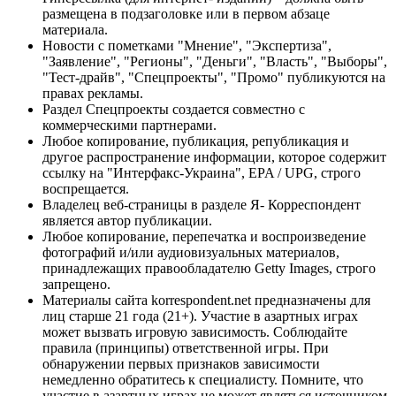
размещена в подзаголовке или в первом абзаце
материала.
Новости с пометками "Мнение", "Экспертиза",
"Заявление", "Регионы", "Деньги", "Власть", "Выборы",
"Тест-драйв", "Спецпроекты", "Промо" публикуются на
правах рекламы.
Раздел Спецпроекты создается совместно с
коммерческими партнерами.
Любое копирование, публикация, републикация и
другое распространение информации, которое содержит
ссылку на "Интерфакс-Украина", EPA / UPG, строго
воспрещается.
Владелец веб-страницы в разделе Я- Корреспондент
является автор публикации.
Любое копирование, перепечатка и воспроизведение
фотографий и/или аудиовизуальных материалов,
принадлежащих правообладателю Getty Images, строго
запрещено.
Материалы сайта korrespondent.net предназначены для
лиц старше 21 года (21+). Участие в азартных играх
может вызвать игровую зависимость. Соблюдайте
правила (принципы) ответственной игры. При
обнаружении первых признаков зависимости
немедленно обратитесь к специалисту. Помните, что
участие в азартных играх не может являться источником