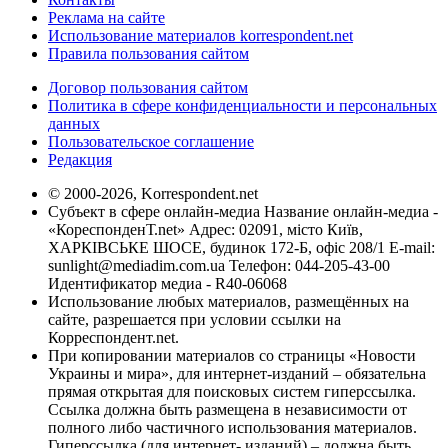
Реклама на сайте
Использование материалов korrespondent.net
Правила пользования сайтом
Договор пользования сайтом
Политика в сфере конфиденциальности и персональных
данных
Пользовательское соглашение
Редакция
© 2000-2026, Korrespondent.net
Субъект в сфере онлайн-медиа Название онлайн-медиа -
«КореспонденТ.net» Адрес: 02091, місто Київ,
ХАРКІВСЬКЕ ШОСЕ, будинок 172-Б, офіс 208/1 E-mail:
sunlight@mediadim.com.ua
Телефон: 044-205-43-00
Идентификатор медиа - R40-06068
Использование любых материалов, размещённых на
сайте, разрешается при условии ссылки на
Корреспондент.net.
При копировании материалов со страницы «Новости
Украины и мира», для интернет-изданий – обязательна
прямая открытая для поисковых систем гиперссылка.
Ссылка должна быть размещена в независимости от
полного либо частичного использования материалов.
Гиперссылка (для интернет- изданий) – должна быть