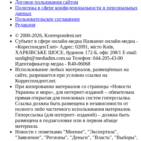
Договор пользования сайтом
Политика в сфере конфиденциальности и персональных
данных
Пользовательское соглашение
Редакция
© 2000-2026, Korrespondent.net
Субъект в сфере онлайн-медиа Название онлайн-медиа -
«КореспонденТ.net» Адрес: 02091, місто Київ,
ХАРКІВСЬКЕ ШОСЕ, будинок 172-Б, офіс 208/1 E-mail:
sunlight@mediadim.com.ua
Телефон: 044-205-43-00
Идентификатор медиа - R40-06068
Использование любых материалов, размещённых на
сайте, разрешается при условии ссылки на
Корреспондент.net.
При копировании материалов со страницы «Новости
Украины и мира», для интернет-изданий – обязательна
прямая открытая для поисковых систем гиперссылка.
Ссылка должна быть размещена в независимости от
полного либо частичного использования материалов.
Гиперссылка (для интернет- изданий) – должна быть
размещена в подзаголовке или в первом абзаце
материала.
Новости с пометками "Мнение", "Экспертиза",
"Заявление", "Регионы", "Деньги", "Власть", "Выборы",