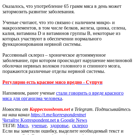
Оказалось, что употребление 65 грамм мяса в день может
затормозить развитие заболевания.
Ученые считают, что это связано с наличием микро- и
макроэлементов, в том числе белков, железа, цинка, селена,
калия, витамина D и витаминов группы В, некоторые из
которых участвуют в обеспечении нормального
функционирования нервной системы.
Рассеянный склероз – хроническое аутоиммунное
заболевание, при котором происходит нарушение миелиновой
оболочки нервных волокон головного и спинного мозга,
поражаются различные отделы нервной системы.
Регулярно есть красное мясо вредно - Супрун
Напомним, ранее ученые
стали говорить о вреде красного
мяса для организма человека
.
Новости от
Корреспондент.net
в Telegram. Подписывайтесь
на наш канал
https://t.me/korrespondentnet
Читайте Korrespondent.net в Google News
ТЕГИ:
Мясо
,
ученые
,
здоровье
,
склероз
Если вы заметили ошибку, выделите необходимый текст и