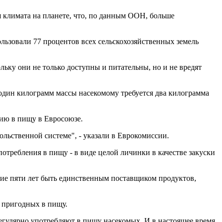
я климата на планете, что, по данным ООН, больше
ользовали 77 процентов всех сельскохозяйственных земель
ьку они не только доступны и питательны, но и не вредят
один килограмм массы насекомому требуется два килограмма
нию в пищу в Евросоюзе.
льственной системе", - указали в Еврокомиссии.
отребления в пищу - в виде целой личинки в качестве закуски
ение пяти лет быть единственным поставщиком продуктов,
, пригодных в пищу.
регулярно употребляют в пищу насекомых. И в настоящее время