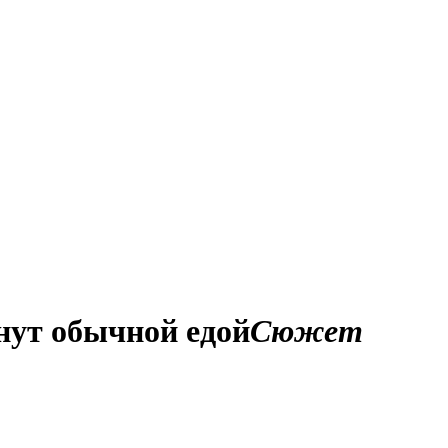
нут обычной едой
Сюжет