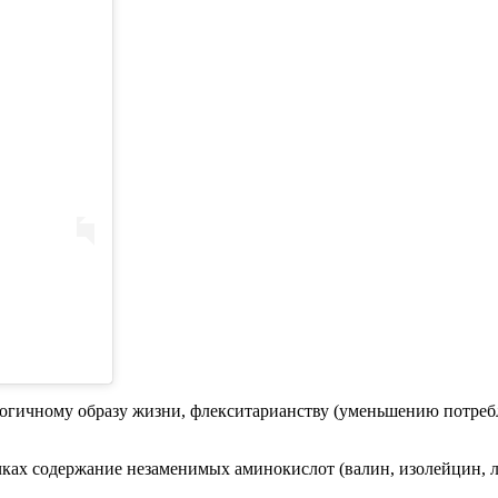
ологичному образу жизни, флекситарианству (уменьшению потреб
рчках содержание незаменимых аминокислот (валин, изолейцин, 