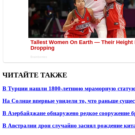
ЧИТАЙТЕ ТАКЖЕ
В Турции нашли 1800-летнюю мраморную статую 
На Солнце впервые увидели то, что раньше сущес
В Азербайджане обнаружено редкое сооружение б
В Австралии дрон случайно заснял рождение кит