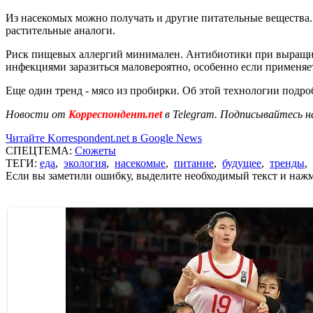
Из насекомых можно получать и другие питательные вещества. Н
растительные аналоги.
Риск пищевых аллергий минимален. Антибиотики при выращи
инфекциями заразиться маловероятно, особенно если применяет
Еще один тренд - мясо из пробирки. Об этой технологии подр
Новости от
Корреспондент.net
в Telegram. Подписывайтесь н
Читайте Korrespondent.net в Google News
СПЕЦТЕМА:
Сюжеты
ТЕГИ:
еда
,
экология
,
насекомые
,
питание
,
будущее
,
тренды
,
Если вы заметили ошибку, выделите необходимый текст и нажми