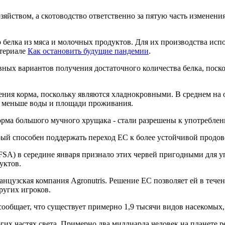
яйством, а скотоводство ответственно за пятую часть изменени
 белка из мяса и молочных продуктов. Для их производства исп
териале
Как остановить будущие пандемии
.
ых вариантов получения достаточного количества белка, поскол
ия корма, поскольку являются хладнокровными. В среднем на 
т меньше воды и площади проживания.
орма большого мучного хрущака - стали разрешены к употребле
ый способен поддержать переход ЕС к более устойчивой продово
SA) в середине января признало этих червей пригодными для уп
уктов.
анцузская компания Agronutris. Решение ЕС позволяет ей в теч
ругих игроков.
ообщает, что существует примерно 1,9 тысячи видов насекомых
гих частях света. Примерно два миллиарда человек на планете 