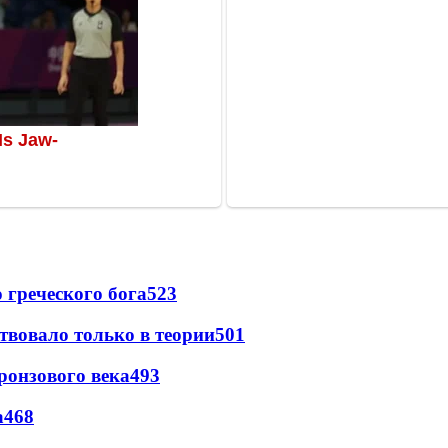
греческого бога
523
твовало только в теории
501
ронзового века
493
а
468