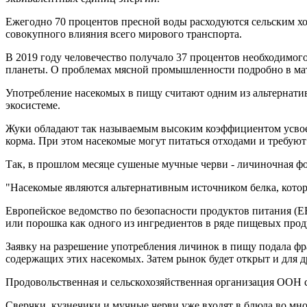
Ежегодно 70 процентов пресной воды расходуются сельским хоз
совокупного влияния всего мирового транспорта.
В 2019 году человечество получало 37 процентов необходимого
планеты. О проблемах мясной промышленности подробно в ма
Употребление насекомых в пищу считают одним из альтернативн
экосистеме.
Жуки обладают так называемым высоким коэффициентом усвоен
корма. При этом насекомые могут питаться отходами и требую
Так, в прошлом месяце сушеные мучные черви - личиночная ф
"Насекомые являются альтернативным источником белка, котор
Европейское ведомство по безопасности продуктов питания (EF
или порошка как одного из ингредиентов в ряде пищевых прод
Заявку на разрешение употребления личинок в пищу подала фр
содержащих этих насекомых. Затем рынок будет открыт и для д
Продовольственная и сельскохозяйственная организация ООН с
Сверчки, кузнечики и мучные черви уже входят в блюда во мно