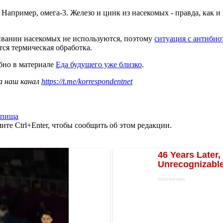
апример, омега-3. Железо и цинк из насекомых - правда, как и 
вании насекомых не используются, поэтому
ситуация с антибио
ся термическая обработка.
обно в материале
Еда будущего уже близко
.
а наш канал
https://t.me/korrespondentnet
пища
те Ctrl+Enter, чтобы сообщить об этом редакции.