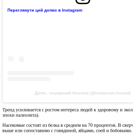
Переглянути цей допис в Instagram
Допис, поширений #inoveat (@restaurant.inoveat)
Тренд усиливается с ростом интереса людей к здоровому и эк
эпохи палеолита).
Насекомые состоят из белка в среднем на 70 процентов. В све
выше или сопоставимо с говядиной, яйцами, соей и бобовыми.