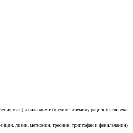
ления мяса) и палеодиете (предполагаемому рациону человека
лейцин, лизин, метионин, треонин, триптофан и фенилаланин)