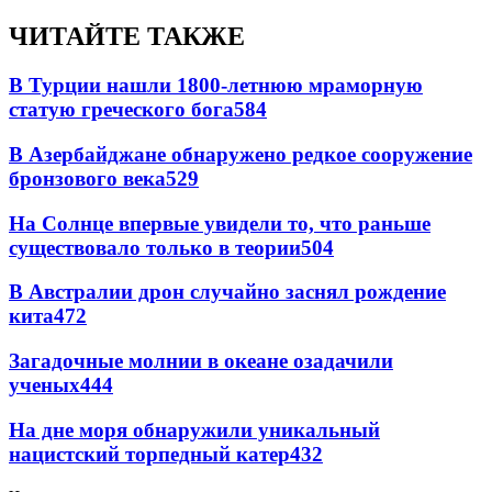
ЧИТАЙТЕ ТАКЖЕ
В Турции нашли 1800-летнюю мраморную
статую греческого бога
584
В Азербайджане обнаружено редкое сооружение
бронзового века
529
На Солнце впервые увидели то, что раньше
существовало только в теории
504
В Австралии дрон случайно заснял рождение
кита
472
Загадочные молнии в океане озадачили
ученых
444
На дне моря обнаружили уникальный
нацистский торпедный катер
432