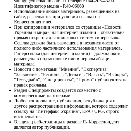
sunlight@mediadim.com.ua
Телефон: 044-205-43-00
Идентификатор медиа - R40-06068
Использование любых материалов, размещённых на
сайте, разрешается при условии ссылки на
Корреспондент.net.
При копировании материалов со страницы «Новости
Украины и мира», для интернет-изданий – обязательна
прямая открытая для поисковых систем гиперссылка.
Ссылка должна быть размещена в независимости от
полного либо частичного использования материалов.
Гиперссылка (для интернет- изданий) – должна быть
размещена в подзаголовке или в первом абзаце
материала.
Новости с пометками "Мнение", "Экспертиза",
"Заявление", "Регионы", "Деньги", "Власть", "Выборы",
"Тест-драйв", "Спецпроекты", "Промо" публикуются на
правах рекламы.
Раздел Спецпроекты создается совместно с
коммерческими партнерами.
Любое копирование, публикация, републикация и
другое распространение информации, которое содержит
ссылку на "Интерфакс-Украина", EPA / UPG, строго
воспрещается.
Владелец веб-страницы в разделе Я- Корреспондент
является автор публикации.