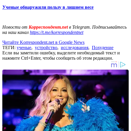
Ученые обнаружили пользу в лишнем весе
Новости от
Корреспондент.net
в Telegram. Подписывайтесь
на наш канал
https://t.me/korrespondentnet
Читайте Korrespondent.net в Google News
ТЕГИ:
ученые
,
устройство
,
исследования
,
Похудение
Если вы заметили ошибку, выделите необходимый текст и
нажмите Ctrl+Enter, чтобы сообщить об этом редакции.