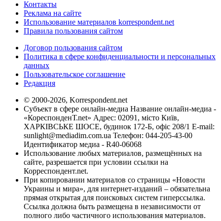
Контакты
Реклама на сайте
Использование материалов korrespondent.net
Правила пользования сайтом
Договор пользования сайтом
Политика в сфере конфиденциальности и персональных
данных
Пользовательское соглашение
Редакция
© 2000-2026, Korrespondent.net
Субъект в сфере онлайн-медиа Название онлайн-медиа -
«КореспонденТ.net» Адрес: 02091, місто Київ,
ХАРКІВСЬКЕ ШОСЕ, будинок 172-Б, офіс 208/1 E-mail:
sunlight@mediadim.com.ua
Телефон: 044-205-43-00
Идентификатор медиа - R40-06068
Использование любых материалов, размещённых на
сайте, разрешается при условии ссылки на
Корреспондент.net.
При копировании материалов со страницы «Новости
Украины и мира», для интернет-изданий – обязательна
прямая открытая для поисковых систем гиперссылка.
Ссылка должна быть размещена в независимости от
полного либо частичного использования материалов.