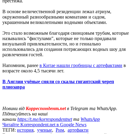
престижа.
В основе величественной резиденции лежал атриум,
окруженный разнообразными комнатами и садом,
украшенным великолепными водными объектами.
Это стало возможным благодаря свинцовым трубам, которые
назывались "фистулами", которые не только придавали
визуальной привлекательности, но и гениально
использовались для создания потрясающих водных шоу для
развлечения гостей.
Напомним, ранее
в Китае нашли гробницы с артефактами
в
возрасте около 4,5 тысячи лет.
В Англии учёные сняли со скалы гигантский череп
плиозавра
Новини від
Корреспондент.net
в Telegram та WhatsApp.
Підписуйтесь на наші
канали
https://t.me/korrespondentnet
та
WhatsApp
Читайте Korrespondent.net в Google News
ТЕГИ:
история
,
ученые
,
Рим
,
артефакти