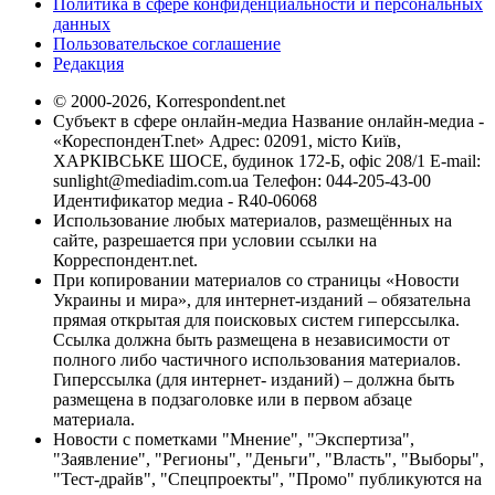
Политика в сфере конфиденциальности и персональных
данных
Пользовательское соглашение
Редакция
© 2000-2026, Korrespondent.net
Субъект в сфере онлайн-медиа Название онлайн-медиа -
«КореспонденТ.net» Адрес: 02091, місто Київ,
ХАРКІВСЬКЕ ШОСЕ, будинок 172-Б, офіс 208/1 E-mail:
sunlight@mediadim.com.ua
Телефон: 044-205-43-00
Идентификатор медиа - R40-06068
Использование любых материалов, размещённых на
сайте, разрешается при условии ссылки на
Корреспондент.net.
При копировании материалов со страницы «Новости
Украины и мира», для интернет-изданий – обязательна
прямая открытая для поисковых систем гиперссылка.
Ссылка должна быть размещена в независимости от
полного либо частичного использования материалов.
Гиперссылка (для интернет- изданий) – должна быть
размещена в подзаголовке или в первом абзаце
материала.
Новости с пометками "Мнение", "Экспертиза",
"Заявление", "Регионы", "Деньги", "Власть", "Выборы",
"Тест-драйв", "Спецпроекты", "Промо" публикуются на