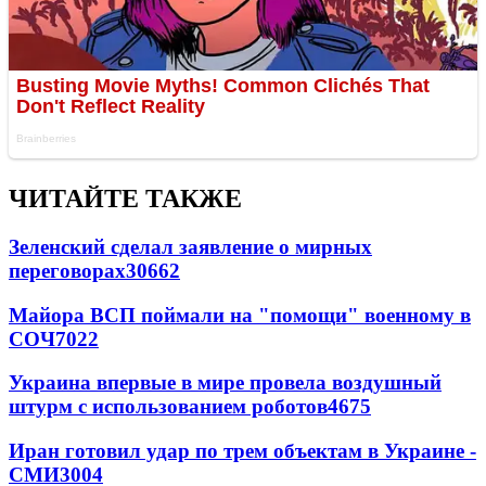
ЧИТАЙТЕ ТАКЖЕ
Зеленский сделал заявление о мирных
переговорах
30662
Майора ВСП поймали на "помощи" военному в
СОЧ
7022
Украина впервые в мире провела воздушный
штурм с использованием роботов
4675
Иран готовил удар по трем объектам в Украине -
СМИ
3004