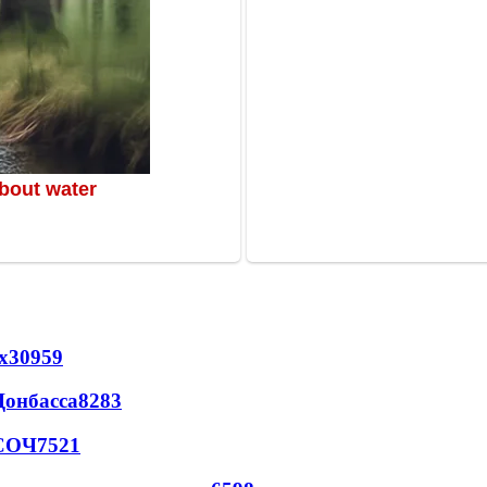
х
30959
Донбасса
8283
 СОЧ
7521