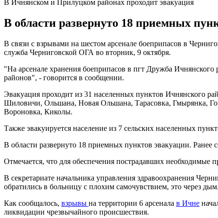
В Ичнянском и Прилуцком районах проходит эвакуация
В области развернуто 18 приемных пунк
В связи с взрывами на шестом арсенале боеприпасов в Черниг
служба Черниговской ОГА во вторник, 9 октября.
"На арсенале хранения боеприпасов в пгт Дружба Ичнянского р
районов", - говорится в сообщении.
Эвакуация проходит из 31 населенных пунктов Ичнянского райо
Шиловичи, Ольшана, Новая Ольшана, Тарасовка, Гмырянка, Го
Вороновка, Киколы.
Также эвакуируется население из 7 сельских населенных пунк
В области развернуто 18 приемных пунктов эвакуации. Ранее 
Отмечается, что для обеспечения пострадавших необходимые пр
В секретариате начальника управления здравоохранения Черн
обратились в больницу с плохим самочувствием, это через дым
Как сообщалось,
взрывы
на территории 6 арсенала
в Ичне
начал
ликвидации чрезвычайного происшествия.