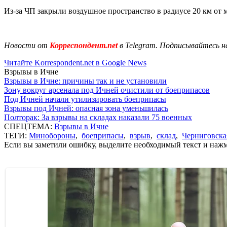
Из-за ЧП закрыли воздушное пространство в радиусе 20 км от
Новости от
Корреспондент.net
в Telegram. Подписывайтесь н
Читайте Korrespondent.net в Google News
Взрывы в Ичне
Взрывы в Ичне: причины так и не установили
Зону вокруг арсенала под Ичней очистили от боеприпасов
Под Ичней начали утилизировать боеприпасы
Взрывы под Ичней: опасная зона уменьшилась
Полторак: За взрывы на складах наказали 75 военных
СПЕЦТЕМА:
Взрывы в Ичне
ТЕГИ:
Минобороны
,
боеприпасы
,
взрыв
,
склад
,
Черниговска
Если вы заметили ошибку, выделите необходимый текст и нажми