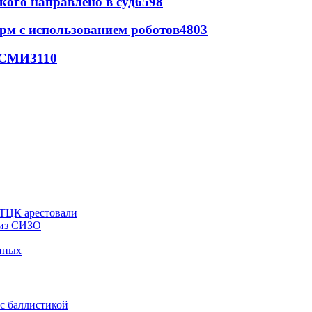
кого направлено в суд
6598
рм с использованием роботов
4803
- СМИ
3110
 ТЦК арестовали
 из СИЗО
енных