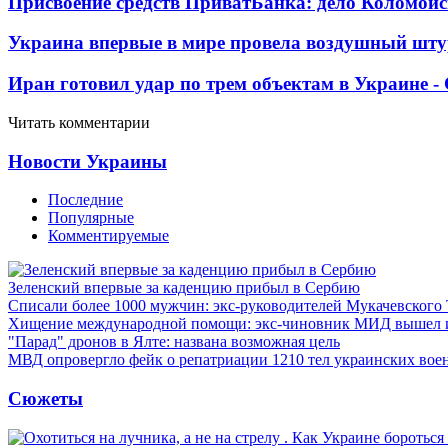
Присвоение средств ПриватБанка: дело Коломойс
Украина впервые в мире провела воздушный шту
Иран готовил удар по трем объектам в Украине 
Читать комментарии
Новости Украины
Последние
Популярные
Комментируемые
Зеленский впервые за каденцию прибыл в Сербию
Списали более 1000 мужчин: экс-руководителей Мукачевского
Хищение международной помощи: экс-чиновник МИД вышел
"Парад" дронов в Ялте: названа возможная цель
МВД опровергло фейк о репатриации 1210 тел украинских во
Сюжеты