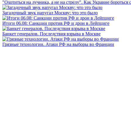
"Охотиться на лучника, а не на стрелу". Как Украине бороться 
Загадочный звук напугал Москву: что это было
Итоги 06.08: Санкции против РФ и дрон в Лейпциге
Банкет генералов. Последствия взрыва в Москве
Грязные технологии. Атаки РФ на выборы во Франции