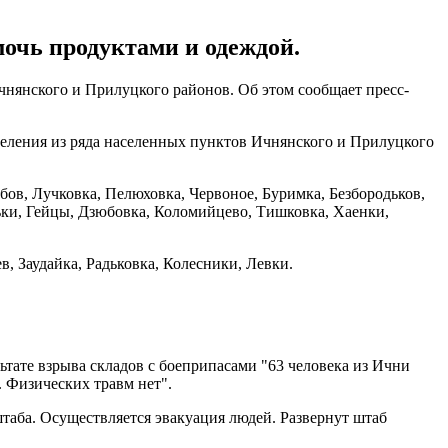
мочь продуктами и одеждой.
чнянского и Прилуцкого районов. Об этом сообщает пресс-
аселения из ряда населенных пунктов Ичнянского и Прилуцкого
бов, Лучковка, Пелюховка, Червоное, Буримка, Безбородьков,
ьки, Гейцы, Дзюбовка, Коломийцево, Тишковка, Хаенки,
, Заудайка, Радьковка, Колесники, Левки.
ьтате взрыва складов с боеприпасами "63 человека из Ични
. Физических травм нет".
штаба. Осуществляется эвакуация людей. Развернут штаб