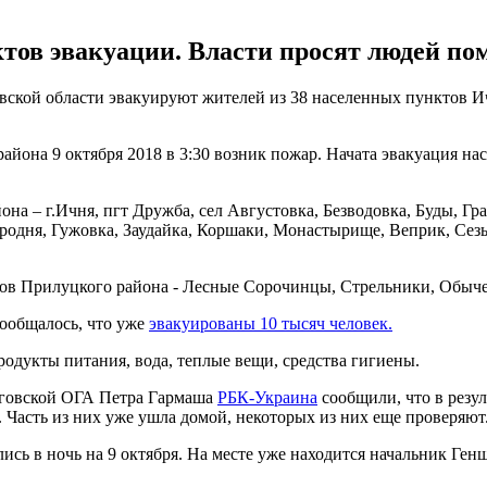
тов эвакуации. Власти просят людей по
овской области эвакуируют жителей из 38 населенных пунктов И
айона 9 октября 2018 в 3:30 возник пожар. Начата эвакуация н
на – г.Ичня, пгт Дружба, сел Августовка, Безводовка, Буды, Гра
родня, Гужовка, Заудайка, Коршаки, Монастырище, Веприк, Сез
тов Прилуцкого района - Лесные Сорочинцы, Стрельники, Обычев
сообщалось, что уже
эвакуированы 10 тысяч человек.
одукты питания, вода, теплые вещи, средства гигиены.
иговской ОГА Петра Гармаша
РБК-Украина
сообщили, что в резул
. Часть из них уже ушла домой, некоторых из них еще проверяют
ись в ночь на 9 октября. На месте уже находится начальник Ген