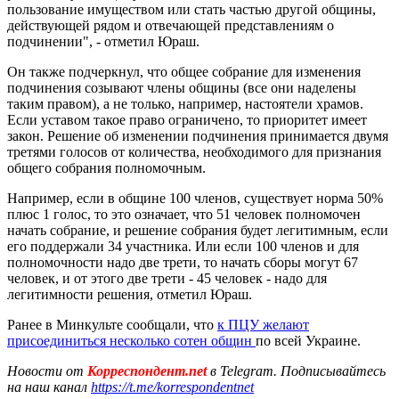
пользование имуществом или стать частью другой общины,
действующей рядом и отвечающей представлениям о
подчинении", - отметил Юраш.
Он также подчеркнул, что общее собрание для изменения
подчинения созывают члены общины (все они наделены
таким правом), а не только, например, настоятели храмов.
Если уставом такое право ограничено, то приоритет имеет
закон. Решение об изменении подчинения принимается двумя
третями голосов от количества, необходимого для признания
общего собрания полномочным.
Например, если в общине 100 членов, существует норма 50%
плюс 1 голос, то это означает, что 51 человек полномочен
начать собрание, и решение собрания будет легитимным, если
его поддержали 34 участника. Или если 100 членов и для
полномочности надо две трети, то начать сборы могут 67
человек, и от этого две трети - 45 человек - надо для
легитимности решения, отметил Юраш.
Ранее в Минкульте сообщали, что
к ПЦУ желают
присоединиться несколько сотен общин
по всей Украине.
Новости от
Корреспондент.net
в Telegram. Подписывайтесь
на наш канал
https://t.me/korrespondentnet