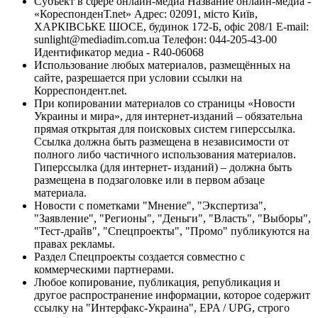
Субъект в сфере онлайн-медиа Название онлайн-медиа -
«КореспонденТ.net» Адрес: 02091, місто Київ,
ХАРКІВСЬКЕ ШОСЕ, будинок 172-Б, офіс 208/1 E-mail:
sunlight@mediadim.com.ua
Телефон: 044-205-43-00
Идентификатор медиа - R40-06068
Использование любых материалов, размещённых на
сайте, разрешается при условии ссылки на
Корреспондент.net.
При копировании материалов со страницы «Новости
Украины и мира», для интернет-изданий – обязательна
прямая открытая для поисковых систем гиперссылка.
Ссылка должна быть размещена в независимости от
полного либо частичного использования материалов.
Гиперссылка (для интернет- изданий) – должна быть
размещена в подзаголовке или в первом абзаце
материала.
Новости с пометками "Мнение", "Экспертиза",
"Заявление", "Регионы", "Деньги", "Власть", "Выборы",
"Тест-драйв", "Спецпроекты", "Промо" публикуются на
правах рекламы.
Раздел Спецпроекты создается совместно с
коммерческими партнерами.
Любое копирование, публикация, републикация и
другое распространение информации, которое содержит
ссылку на "Интерфакс-Украина", EPA / UPG, строго