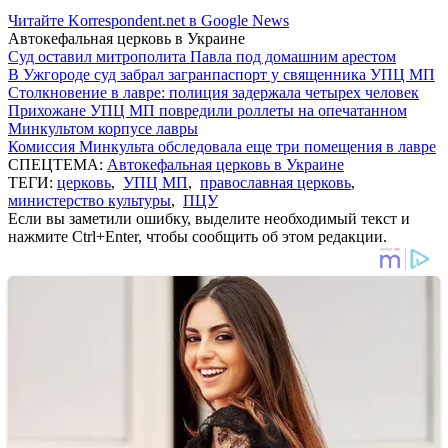
Читайте Korrespondent.net в Google News
Автокефальная церковь в Украине
Суд оставил митрополита Павла под домашним арестом
В Ужгороде суд забрал загранпаспорт у священника УПЦ МП
Столкновение в лавре: полиция задержала четырех человек
Прихожане УПЦ МП повредили роллеты на опечатанном
Минкультом корпусе лавры
Комиссия Минкульта обследовала еще три помещения в лавре
СПЕЦТЕМА:
Автокефальная церковь в Украине
ТЕГИ:
церковь
,
УПЦ МП
,
православная церковь
,
министерство культуры
,
ПЦУ
Если вы заметили ошибку, выделите необходимый текст и
нажмите Ctrl+Enter, чтобы сообщить об этом редакции.