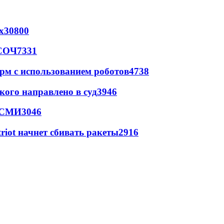
х
30800
 СОЧ
7331
рм с использованием роботов
4738
кого направлено в суд
3946
- СМИ
3046
triot начнет сбивать ракеты
2916