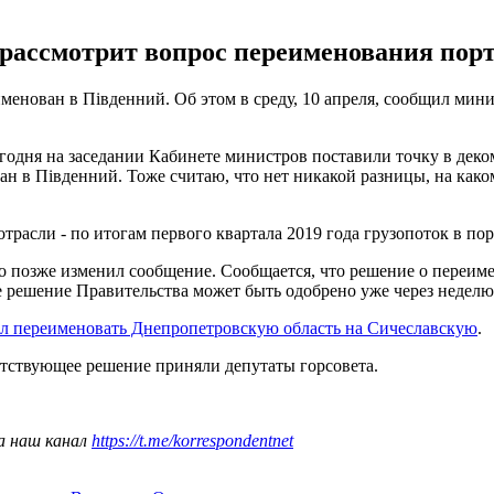
 рассмотрит вопрос переименования пор
енован в Південний. Об этом в среду, 10 апреля, сообщил ми
сегодня на заседании Кабинете министров поставили точку в де
в Південний. Тоже считаю, что нет никакой разницы, на каком
отрасли - по итогам первого квартала 2019 года грузопоток в п
ко позже изменил сообщение. Сообщается, что решение о переи
е решение Правительства может быть одобрено уже через неделю
л переименовать Днепропетровскую область на Сичеславскую
.
етствующее решение приняли депутаты горсовета.
а наш канал
https://t.me/korrespondentnet