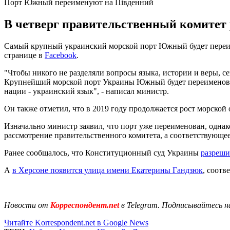
Порт Южный переименуют на Південний
В четверг правительственный комитет
Самый крупный украинский морской порт Южный будет переим
странице в
Facebook
.
"Чтобы никого не разделяли вопросы языка, истории и веры, 
Крупнейший морской порт Украины Южный будет переименован 
нации - украинский язык", - написал министр.
Он также отметил, что в 2019 году продолжается рост морской 
Изначально министр заявил, что порт уже переименован, одна
рассмотрение правительственного комитета, а соответствующе
Ранее сообщалось, что Конституционный суд Украины
разреши
А
в Херсоне появится улица имени Екатерины Гандзюк
, соотв
Новости от
Корреспондент.net
в Telegram. Подписывайтесь н
Читайте Korrespondent.net в Google News