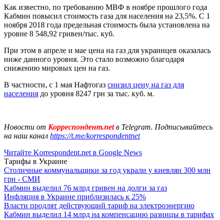
Как известно, по требованию МВФ в ноябре прошлого года
Кабмин повысил стоимость газа для населения на 23,5%. С 1
ноября 2018 года предельная стоимость была установлена на
уровне 8 548,92 гривен/тыс. куб.
При этом в апреле и мае цена на газ для украинцев оказалась
ниже данного уровня. Это стало возможно благодаря
снижению мировых цен на газ.
В частности, с 1 мая Нафтогаз
снизил цену на газ для
населения
до уровня 8247 грн за тыс. куб. м.
Новости от
Корреспондент.net
в Telegram. Подписывайтесь
на наш канал
https://t.me/korrespondentnet
Читайте Korrespondent.net в Google News
Тарифы в Украине
Столичные коммунальщики за год украли у киевлян 300 млн
грн - СМИ
Кабмин выделил 76 млрд гривен на долги за газ
Инфляция в Украине приблизилась к 25%
Власти продлят действующий тариф на электроэнергию
Кабмин выделил 14 млрд на компенсацию разницы в тарифах