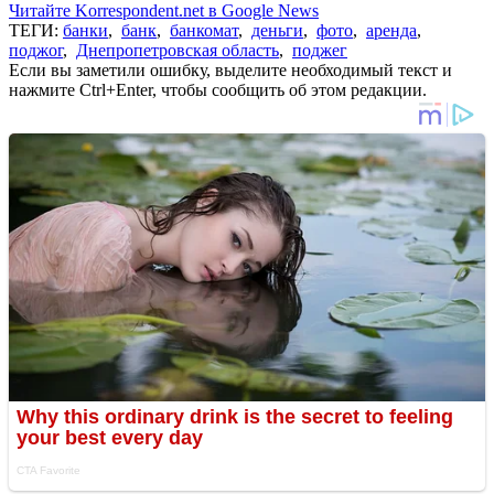
Читайте Korrespondent.net в Google News
ТЕГИ:
банки
,
банк
,
банкомат
,
деньги
,
фото
,
аренда
,
поджог
,
Днепропетровская область
,
поджег
Если вы заметили ошибку, выделите необходимый текст и
нажмите Ctrl+Enter, чтобы сообщить об этом редакции.