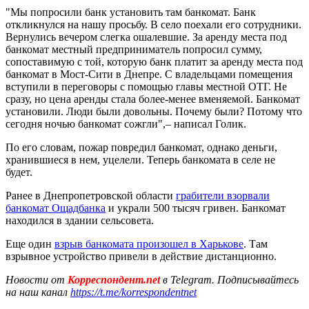
"Мы попросили банк установить там банкомат. Банк
откликнулся на нашу просьбу. В село поехали его сотрудники.
Вернулись вечером слегка ошалевшие. За аренду места под
банкомат местный предприниматель попросил сумму,
сопоставимую с той, которую банк платит за аренду места под
банкомат в Мост-Сити в Днепре. С владельцами помещения
вступили в переговоры с помощью главы местной ОТГ. Не
сразу, но цена аренды стала более-менее вменяемой. Банкомат
установили. Люди были довольны. Почему были? Потому что
сегодня ночью банкомат сожгли",– написал Голик.
По его словам, пожар повредил банкомат, однако деньги,
хранившиеся в нем, уцелели. Теперь банкомата в селе не
будет.
Ранее в Днепропетровской области
грабители взорвали
банкомат Ощадбанка
и украли 500 тысяч гривен. Банкомат
находился в здании сельсовета.
Еще один
взрыв банкомата произошел в Харькове
. Там
взрывное устройство привели в действие дистанционно.
Новости от
Корреспондент.net
в Telegram. Подписывайтесь
на наш канал
https://t.me/korrespondentnet