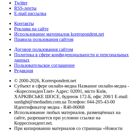
Twitter
RSS-ленты
E-mail рассылка
Контакты
Реклама на сайте
Использование материалов korrespondent.net
Правила пользования сайтом
Договор пользования сайтом
Политика в сфере конфиденциальности и персональных
данных
Пользовательское соглашение
Редакция
© 2000-2026, Korrespondent.net
Субъект в сфере онлайн-медиа Название онлайн-медиа -
«КореспонденТ.net» Адрес: 02091, місто Київ,
ХАРКІВСЬКЕ ШОСЕ, будинок 172-Б, офіс 208/1 E-mail:
sunlight@mediadim.com.ua
Телефон: 044-205-43-00
Идентификатор медиа - R40-06068
Использование любых материалов, размещённых на
сайте, разрешается при условии ссылки на
Корреспондент.net.
При копировании материалов со страницы «Новости