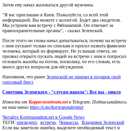
Затем ему начал жаловаться другой мужчина.
"Я вас приглашаю в Киев. Пожалуйста, со всей этой
информацией. Вы можете с коллегой. Будет два свидетеля.
Мы устроим вам встречу с Рябошапкой. Он отвечает за
правоохранительные органы", - сказал Зеленский.
После этого он снова начал допытываться, почему на встречу
с ним пускают только по спискам и просил назвать фамилию
человека, который их формирует. Не услышав ответа, он
призвал открыто пускать людей на встречи с ним и попросил
отложить жалобы на потом, поскольку, по его словам, есть
много других вопросов для обсуждения.
Напомним, что ранее
Зеленский не принял в подарок свой
гипсовый бюст
.
Советник Зеленского - "слугам народа": Все вы - никто
Новости от
Корреспондент.net
в Telegram. Подписывайтесь
на наш канал
https://t.me/korrespondentnet
Читайте Korrespondent.net в Google News
ТЕГИ:
президент
,
встреча
,
Черкассы
,
Владимир Зеленский
Если вы заметили ошибку, выделите необходимый текст и