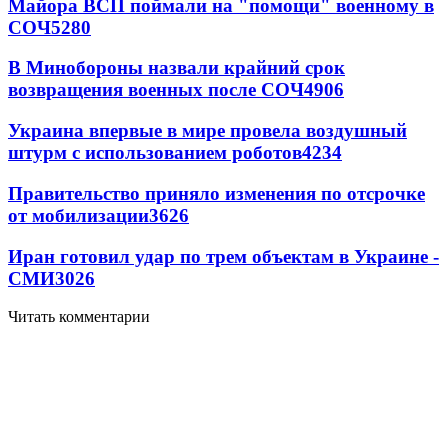
Майора ВСП поймали на "помощи" военному в
СОЧ
5280
В Минобороны назвали крайний срок
возвращения военных после СОЧ
4906
Украина впервые в мире провела воздушный
штурм с использованием роботов
4234
Правительство приняло изменения по отсрочке
от мобилизации
3626
Иран готовил удар по трем объектам в Украине -
СМИ
3026
Читать комментарии