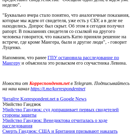
неделю".
"Буквально вчера стало понятно, что аналогичные показания,
которые мы ждем от свидетеля, уже есть у СБУ, а в деле не
находились. Допрос был скрыт. Об этом я сегодня получил
рапорт. В показаниях свидетеля со ссылкой на другого
человека говорится, что наказать Катю приняли решение на
встрече, где кроме Мангера, были и другие люди", - говорит
Луценко.
Напомним, что ранее
ГПУ остановила расследование по
Мангеру
и объяснила это розыском его соучастника Левина.
Новости от
Корреспондент.net
в Telegram. Подписывайтесь
на наш канал
https://t.me/korrespondentnet
Читайте Korrespondent.net в Google News
Убийство Гандзюк
Убийство Гандзюк: суд допрашивает первых свидетелей
стороны защиты
Убийство Гандзюк: Венедиктова отчиталась о ходе
расследования
Смерть Гандзюк: США и Британия призывают наказать