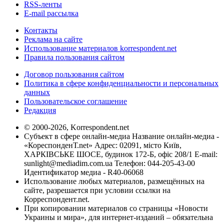
RSS-ленты
E-mail рассылка
Контакты
Реклама на сайте
Использование материалов korrespondent.net
Правила пользования сайтом
Договор пользования сайтом
Политика в сфере конфиденциальности и персональных
данных
Пользовательское соглашение
Редакция
© 2000-2026, Korrespondent.net
Субъект в сфере онлайн-медиа Название онлайн-медиа -
«КореспонденТ.net» Адрес: 02091, місто Київ,
ХАРКІВСЬКЕ ШОСЕ, будинок 172-Б, офіс 208/1 E-mail:
sunlight@mediadim.com.ua
Телефон: 044-205-43-00
Идентификатор медиа - R40-06068
Использование любых материалов, размещённых на
сайте, разрешается при условии ссылки на
Корреспондент.net.
При копировании материалов со страницы «Новости
Украины и мира», для интернет-изданий – обязательна