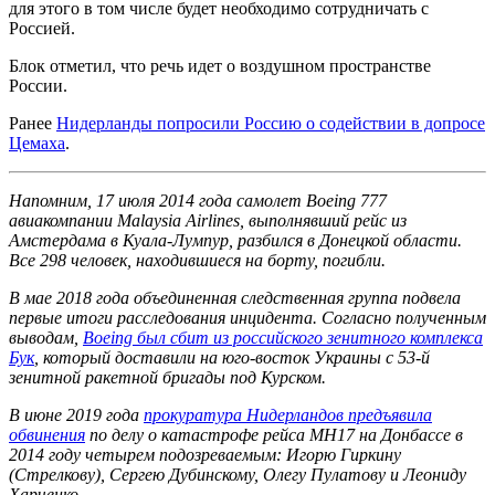
для этого в том числе будет необходимо сотрудничать с
Россией.
Блок отметил, что речь идет о воздушном пространстве
России.
Ранее
Нидерланды попросили Россию о содействии в допросе
Цемаха
.
Напомним, 17 июля 2014 года самолет Boeing 777
авиакомпании Malaysia Airlines, выполнявший рейс из
Амстердама в Куала-Лумпур, разбился в Донецкой области.
Все 298 человек, находившиеся на борту, погибли.
В мае 2018 года объединенная следственная группа подвела
первые итоги расследования инцидента. Согласно полученным
выводам,
Boeing был сбит из российского зенитного комплекса
Бук
, который доставили на юго-восток Украины с 53-й
зенитной ракетной бригады под Курском.
В июне 2019 года
прокуратура Нидерландов предъявила
обвинения
по делу о катастрофе рейса MH17 на Донбассе в
2014 году четырем подозреваемым: Игорю Гиркину
(Стрелкову), Сергею Дубинскому, Олегу Пулатову и Леониду
Харченко.