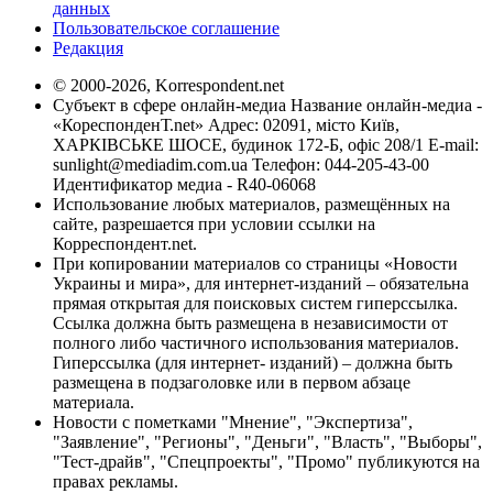
данных
Пользовательское соглашение
Редакция
© 2000-2026, Korrespondent.net
Субъект в сфере онлайн-медиа Название онлайн-медиа -
«КореспонденТ.net» Адрес: 02091, місто Київ,
ХАРКІВСЬКЕ ШОСЕ, будинок 172-Б, офіс 208/1 E-mail:
sunlight@mediadim.com.ua
Телефон: 044-205-43-00
Идентификатор медиа - R40-06068
Использование любых материалов, размещённых на
сайте, разрешается при условии ссылки на
Корреспондент.net.
При копировании материалов со страницы «Новости
Украины и мира», для интернет-изданий – обязательна
прямая открытая для поисковых систем гиперссылка.
Ссылка должна быть размещена в независимости от
полного либо частичного использования материалов.
Гиперссылка (для интернет- изданий) – должна быть
размещена в подзаголовке или в первом абзаце
материала.
Новости с пометками "Мнение", "Экспертиза",
"Заявление", "Регионы", "Деньги", "Власть", "Выборы",
"Тест-драйв", "Спецпроекты", "Промо" публикуются на
правах рекламы.