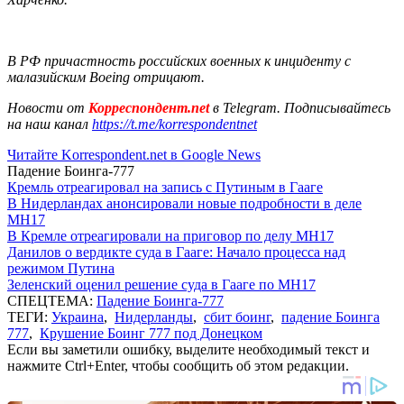
В РФ причастность российских военных к инциденту с
малазийским Boeing отрицают.
Новости от
Корреспондент.net
в Telegram. Подписывайтесь
на наш канал
https://t.me/korrespondentnet
Читайте Korrespondent.net в Google News
Падение Боинга-777
Кремль отреагировал на запись с Путиным в Гааге
В Нидерландах анонсировали новые подробности в деле
MH17
В Кремле отреагировали на приговор по делу МН17
Данилов о вердикте суда в Гааге: Начало процесса над
режимом Путина
Зеленский оценил решение суда в Гааге по MH17
СПЕЦТЕМА:
Падение Боинга-777
ТЕГИ:
Украина
,
Нидерланды
,
сбит боинг
,
падение Боинга
777
,
Крушение Боинг 777 под Донецком
Если вы заметили ошибку, выделите необходимый текст и
нажмите Ctrl+Enter, чтобы сообщить об этом редакции.