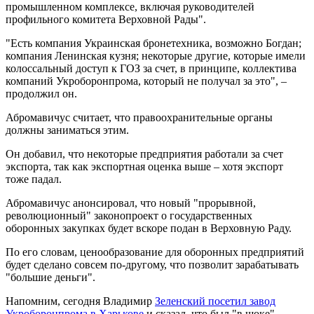
промышленном комплексе, включая руководителей
профильного комитета Верховной Рады".
"Есть компания Украинская бронетехника, возможно Богдан;
компания Ленинская кузня; некоторые другие, которые имели
колоссальный доступ к ГОЗ за счет, в принципе, коллектива
компаний Укроборонпрома, который не получал за это", –
продолжил он.
Абромавичус считает, что правоохранительные органы
должны заниматься этим.
Он добавил, что некоторые предприятия работали за счет
экспорта, так как экспортная оценка выше – хотя экспорт
тоже падал.
Абромавичус анонсировал, что новый "прорывной,
революционный" законопроект о государственных
оборонных закупках будет вскоре подан в Верховную Раду.
По его словам, ценообразование для оборонных предприятий
будет сделано совсем по-другому, что позволит зарабатывать
"большие деньги".
Напомним, сегодня Владимир
Зеленский посетил завод
Укроборонпрома в Харькове
и сказал, что был "в шоке".