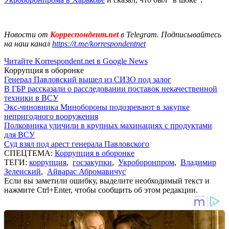
Новости от
Корреспондент.net
в Telegram. Подписывайтесь
на наш канал
https://t.me/korrespondentnet
Читайте Korrespondent.net в Google News
Коррупция в оборонке
Генерал Павловский вышел из СИЗО под залог
В ГБР рассказали о расследовании поставок некачественной
техники в ВСУ
Экс-чиновника Минобороны подозревают в закупке
непригодного вооружения
Полковника уличили в крупных махинациях с продуктами
для ВСУ
Суд взял под арест генерала Павловского
СПЕЦТЕМА:
Коррупция в оборонке
ТЕГИ:
коррупция
,
госзакупки
,
Укроборонпром
,
Владимир
Зеленский
,
Айварас Абромавичус
Если вы заметили ошибку, выделите необходимый текст и
нажмите Ctrl+Enter, чтобы сообщить об этом редакции.