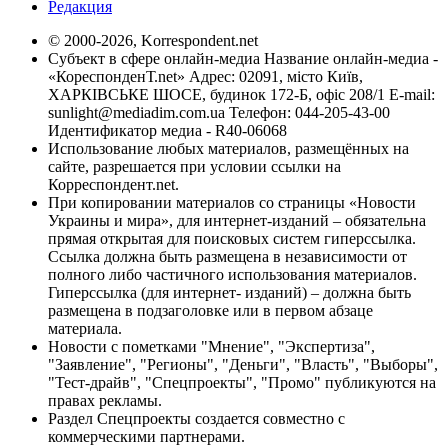
Редакция
© 2000-2026, Korrespondent.net
Субъект в сфере онлайн-медиа Название онлайн-медиа -
«КореспонденТ.net» Адрес: 02091, місто Київ,
ХАРКІВСЬКЕ ШОСЕ, будинок 172-Б, офіс 208/1 E-mail:
sunlight@mediadim.com.ua
Телефон: 044-205-43-00
Идентификатор медиа - R40-06068
Использование любых материалов, размещённых на
сайте, разрешается при условии ссылки на
Корреспондент.net.
При копировании материалов со страницы «Новости
Украины и мира», для интернет-изданий – обязательна
прямая открытая для поисковых систем гиперссылка.
Ссылка должна быть размещена в независимости от
полного либо частичного использования материалов.
Гиперссылка (для интернет- изданий) – должна быть
размещена в подзаголовке или в первом абзаце
материала.
Новости с пометками "Мнение", "Экспертиза",
"Заявление", "Регионы", "Деньги", "Власть", "Выборы",
"Тест-драйв", "Спецпроекты", "Промо" публикуются на
правах рекламы.
Раздел Спецпроекты создается совместно с
коммерческими партнерами.