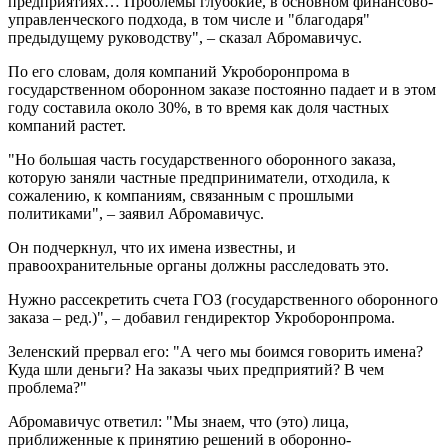
предприятиях… Проблемы глубокие, в основном финансово-
управленческого подхода, в том числе и "благодаря"
предыдущему руководству", – сказал Абромавичус.
По его словам, доля компаний Укроборонпрома в
государственном оборонном заказе постоянно падает и в этом
году составила около 30%, в то время как доля частных
компаний растет.
"Но большая часть государственного оборонного заказа,
которую заняли частные предприниматели, отходила, к
сожалению, к компаниям, связанным с прошлыми
политиками", – заявил Абромавичус.
Он подчеркнул, что их имена известны, и
правоохранительные органы должны расследовать это.
Нужно рассекретить счета ГОЗ (государственного оборонного
заказа – ред.)", – добавил гендиректор Укроборонпрома.
Зеленский прервал его: "А чего мы боимся говорить имена?
Куда шли деньги? На заказы чьих предприятий? В чем
проблема?"
Абромавичус ответил: "Мы знаем, что (это) лица,
приближенные к принятию решений в оборонно-