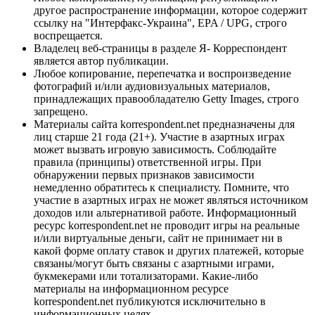
другое распространение информации, которое содержит
ссылку на "Интерфакс-Украина", EPA / UPG, строго
воспрещается.
Владелец веб-страницы в разделе Я- Корреспондент
является автор публикации.
Любое копирование, перепечатка и воспроизведение
фотографий и/или аудиовизуальных материалов,
принадлежащих правообладателю Getty Images, строго
запрещено.
Материалы сайта korrespondent.net предназначены для
лиц старше 21 года (21+). Участие в азартных играх
может вызвать игровую зависимость. Соблюдайте
правила (принципы) ответственной игры. При
обнаружении первых признаков зависимости
немедленно обратитесь к специалисту. Помните, что
участие в азартных играх не может являться источником
доходов или альтернативой работе. Информационный
ресурс korrespondent.net не проводит игры на реальные
и/или виртуальные деньги, сайт не принимает ни в
какой форме оплату ставок и других платежей, которые
связаны/могут быть связаны с азартными играми,
букмекерами или тотализаторами. Какие-либо
материалы на информационном ресурсе
korrespondent.net публикуются исключительно в
информационных целях.