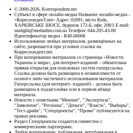
© 2000-2026, Korrespondent.net
Субъект в сфере онлайн-медиа Название онлайн-медиа -
«КореспонденТ.net» Адрес: 02091, місто Київ,
ХАРКІВСЬКЕ ШОСЕ, будинок 172-Б, офіс 208/1 E-mail:
sunlight@mediadim.com.ua
Телефон: 044-205-43-00
Идентификатор медиа - R40-06068
Использование любых материалов, размещённых на
сайте, разрешается при условии ссылки на
Корреспондент.net.
При копировании материалов со страницы «Новости
Украины и мира», для интернет-изданий – обязательна
прямая открытая для поисковых систем гиперссылка.
Ссылка должна быть размещена в независимости от
полного либо частичного использования материалов.
Гиперссылка (для интернет- изданий) – должна быть
размещена в подзаголовке или в первом абзаце
материала.
Новости с пометками "Мнение", "Экспертиза",
"Заявление", "Регионы", "Деньги", "Власть", "Выборы",
"Тест-драйв", "Спецпроекты", "Промо" публикуются на
правах рекламы.
Раздел Спецпроекты создается совместно с
коммерческими партнерами.
Любое копирование, публикация, републикация и