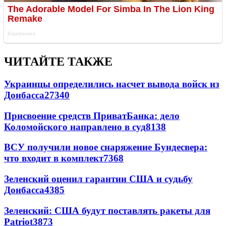
ЧИТАЙТЕ ТАКЖЕ
Украинцы определились насчет вывода войск из
Донбасса
27340
Присвоение средств ПриватБанка: дело
Коломойского направлено в суд
8138
ВСУ получили новое снаряжение Бундесвера:
что входит в комплект
7368
Зеленский оценил гарантии США и судьбу
Донбасса
4385
Зеленский: США будут поставлять ракеты для
Patriot
3873