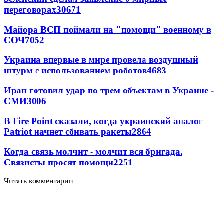
переговорах
30671
Майора ВСП поймали на "помощи" военному в
СОЧ
7052
Украина впервые в мире провела воздушный
штурм с использованием роботов
4683
Иран готовил удар по трем объектам в Украине -
СМИ
3006
В Fire Point сказали, когда украинский аналог
Patriot начнет сбивать ракеты
2864
Когда связь молчит - молчит вся бригада.
Связисты просят помощи
2251
Читать комментарии