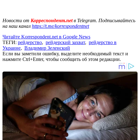
Новости от
Корреспондент.net
в Telegram. Подписывайтесь
на наш канал
https://t.me/korrespondentnet
Читайте Korrespondent.net в Google News
ТЕГИ:
рейдерство
,
рейдерский захват
,
рейдерство в
Украине
,
Владимир Зеленский
Если вы заметили ошибку, выделите необходимый текст и
нажмите Ctrl+Enter, чтобы сообщить об этом редакции.