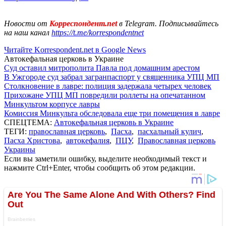
Новости от
Корреспондент.net
в Telegram. Подписывайтесь
на наш канал
https://t.me/korrespondentnet
Читайте Korrespondent.net в Google News
Автокефальная церковь в Украине
Суд оставил митрополита Павла под домашним арестом
В Ужгороде суд забрал загранпаспорт у священника УПЦ МП
Столкновение в лавре: полиция задержала четырех человек
Прихожане УПЦ МП повредили роллеты на опечатанном
Минкультом корпусе лавры
Комиссия Минкульта обследовала еще три помещения в лавре
СПЕЦТЕМА:
Автокефальная церковь в Украине
ТЕГИ:
православная церковь
,
Пасха
,
пасхальный кулич
,
Пасха Христова
,
автокефалия
,
ПЦУ
,
Православная церковь
Украины
Если вы заметили ошибку, выделите необходимый текст и
нажмите Ctrl+Enter, чтобы сообщить об этом редакции.