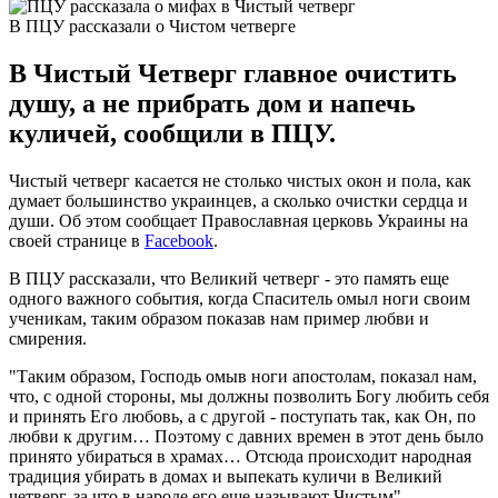
В ПЦУ рассказали о Чистом четверге
В Чистый Четверг главное очистить
душу, а не прибрать дом и напечь
куличей, сообщили в ПЦУ.
Чистый четверг касается не столько чистых окон и пола, как
думает большинство украинцев, а сколько очистки сердца и
души. Об этом сообщает Православная церковь Украины на
своей странице в
Facebook
.
В ПЦУ рассказали, что Великий четверг - это память еще
одного важного события, когда Спаситель омыл ноги своим
ученикам, таким образом показав нам пример любви и
смирения.
"Таким образом, Господь омыв ноги апостолам, показал нам,
что, с одной стороны, мы должны позволить Богу любить себя
и принять Его любовь, а с другой - поступать так, как Он, по
любви к другим… Поэтому с давних времен в этот день было
принято убираться в храмах… Отсюда происходит народная
традиция убирать в домах и выпекать куличи в Великий
четверг, за что в народе его еще называют Чистым", -