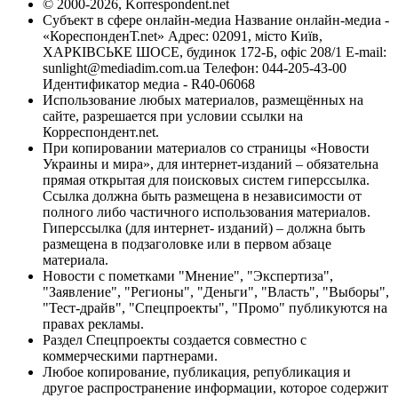
© 2000-2026, Korrespondent.net
Субъект в сфере онлайн-медиа Название онлайн-медиа -
«КореспонденТ.net» Адрес: 02091, місто Київ,
ХАРКІВСЬКЕ ШОСЕ, будинок 172-Б, офіс 208/1 E-mail:
sunlight@mediadim.com.ua
Телефон: 044-205-43-00
Идентификатор медиа - R40-06068
Использование любых материалов, размещённых на
сайте, разрешается при условии ссылки на
Корреспондент.net.
При копировании материалов со страницы «Новости
Украины и мира», для интернет-изданий – обязательна
прямая открытая для поисковых систем гиперссылка.
Ссылка должна быть размещена в независимости от
полного либо частичного использования материалов.
Гиперссылка (для интернет- изданий) – должна быть
размещена в подзаголовке или в первом абзаце
материала.
Новости с пометками "Мнение", "Экспертиза",
"Заявление", "Регионы", "Деньги", "Власть", "Выборы",
"Тест-драйв", "Спецпроекты", "Промо" публикуются на
правах рекламы.
Раздел Спецпроекты создается совместно с
коммерческими партнерами.
Любое копирование, публикация, републикация и
другое распространение информации, которое содержит