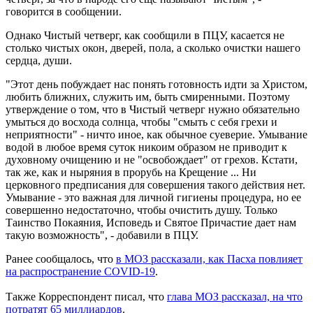
говорится в сообщении.
Однако Чистый четверг, как сообщили в ПЦУ, касается не
столько чистых окон, дверей, пола, а сколько очистки нашего
сердца, души.
"Этот день побуждает нас понять готовность идти за Христом,
любить ближних, служить им, быть смиренными. Поэтому
утверждение о том, что в Чистый четверг нужно обязательно
умыться до восхода солнца, чтобы "смыть с себя грехи и
неприятности" - ничто иное, как обычное суеверие. Умывание
водой в любое время суток никоим образом не приводит к
духовному очищению и не "освобождает" от грехов. Кстати,
так же, как и ныряния в прорубь на Крещение ... Ни
церковного предписания для совершения такого действия нет.
Умывание - это важная для личной гигиены процедура, но ее
совершенно недостаточно, чтобы очистить душу. Только
Таинство Покаяния, Исповедь и Святое Причастие дает нам
такую возможность", - добавили в ПЦУ.
Ранее сообщалось, что
в МОЗ рассказали, как Пасха повлияет
на распространение COVID-19
.
Также Корреспондент писал, что
глава МОЗ рассказал, на что
потратят 65 миллиардов
.