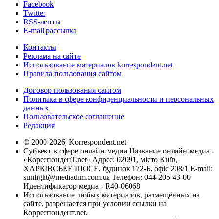
Facebook
Twitter
RSS-ленты
E-mail рассылка
Контакты
Реклама на сайте
Использование материалов korrespondent.net
Правила пользования сайтом
Договор пользования сайтом
Политика в сфере конфиденциальности и персональных
данных
Пользовательское соглашение
Редакция
© 2000-2026, Korrespondent.net
Субъект в сфере онлайн-медиа Название онлайн-медиа -
«КореспонденТ.net» Адрес: 02091, місто Київ,
ХАРКІВСЬКЕ ШОСЕ, будинок 172-Б, офіс 208/1 E-mail:
sunlight@mediadim.com.ua
Телефон: 044-205-43-00
Идентификатор медиа - R40-06068
Использование любых материалов, размещённых на
сайте, разрешается при условии ссылки на
Корреспондент.net.