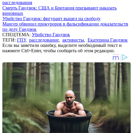
расследования
Смерть Гандзюк: США и Британия призывают наказать
виновных
Убийство Гандзюк: фигурант вышел на свободу
Мангер обвинил прокуроров в фальсификации доказательств
по делу Гандзюк
СПЕЦТЕМА:
Убийство Гандзюк
ТЕГИ:
ГПУ
,
расследование
,
активисты
,
Екатерина Гандзюк
Если вы заметили ошибку, выделите необходимый текст и
нажмите Ctrl+Enter, чтобы сообщить об этом редакции.