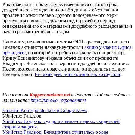
Как отметили в прокуратуре, имеющийся остаток срока
досудебного расследования необходим для обеспечения
продления относительно другого подозреваемого меры
пресечения в виде содержания под стражей на период
ознакомления его с материалами досудебного расследования и
начала рассмотрения дела судом.
Напомним, недовольные отчетом ОГП о расследовании дела
Гандзюк активисты наканунеустроили
акцию у здания Офиса
президента
, на которой потребовали уволить генпрокурора
Ирину Венедиктову и ждали объяснений от президента
Владимира Зеленского о завершении досудебного следствия.
После протеста некоторые активисты отправились под дом
Венедиктовой.
Ее такие действия активистов возмутили
.
Новости от
Корреспондент.net
в Telegram. Подписывайтесь
на наш канал
https://t.me/korrespondentnet
Читайте Korrespondent.net в Google News
Убийство Гандзюк
Убийство Гандзюк: суд допрашивает первых свидетелей
стороны защиты
Убийство Гандзюк: Венедиктова отчиталась о ходе