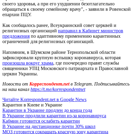
своего здоровья, а при его ухудшении безотлагательно
обращаться к своему семейному врачу", - заявили в Ровенской
епархии ПЦУ.
Как сообщалось ранее, Всеукраинский совет церквей и
религиозных организаций
направил в Кабинет министров
предложения
по адаптивному применению карантинных
ограничений для религиозных организаций.
Напомним, в Шумском районе Тернопольской области
зафиксировали крупную вспышку коронавируса, которая
произошла вокруг храма
, где поочередно правят службы
священники УПЦ Московского патриархата и Православной
церкви Украины.
Новости от
Корреспондент.net
в Telegram. Подписывайтесь
на наш канал
https://t.me/korrespondentnet
Читайте Korrespondent.net в Google News
Карантин в Киеве и Украине
Карантин в Украине продлен до конца года
В Украине продлили карантин из-за коронавируса
Кабмин готовится ослабить карантин
В Украине на дистанционке почти 30% школ
МОЗ готовится сокращать красную зону карантина