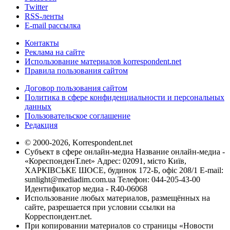
Twitter
RSS-ленты
E-mail рассылка
Контакты
Реклама на сайте
Использование материалов korrespondent.net
Правила пользования сайтом
Договор пользования сайтом
Политика в сфере конфиденциальности и персональных
данных
Пользовательское соглашение
Редакция
© 2000-2026, Korrespondent.net
Субъект в сфере онлайн-медиа Название онлайн-медиа -
«КореспонденТ.net» Адрес: 02091, місто Київ,
ХАРКІВСЬКЕ ШОСЕ, будинок 172-Б, офіс 208/1 E-mail:
sunlight@mediadim.com.ua
Телефон: 044-205-43-00
Идентификатор медиа - R40-06068
Использование любых материалов, размещённых на
сайте, разрешается при условии ссылки на
Корреспондент.net.
При копировании материалов со страницы «Новости