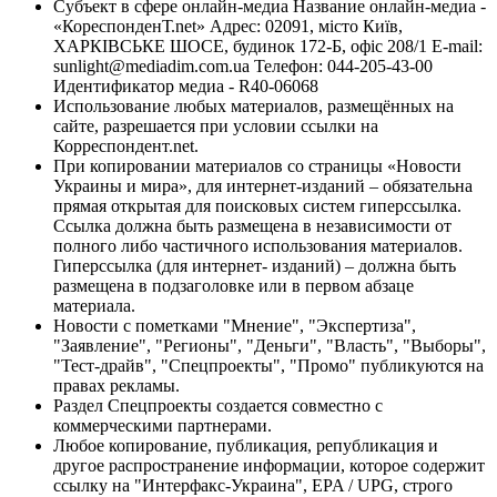
Субъект в сфере онлайн-медиа Название онлайн-медиа -
«КореспонденТ.net» Адрес: 02091, місто Київ,
ХАРКІВСЬКЕ ШОСЕ, будинок 172-Б, офіс 208/1 E-mail:
sunlight@mediadim.com.ua
Телефон: 044-205-43-00
Идентификатор медиа - R40-06068
Использование любых материалов, размещённых на
сайте, разрешается при условии ссылки на
Корреспондент.net.
При копировании материалов со страницы «Новости
Украины и мира», для интернет-изданий – обязательна
прямая открытая для поисковых систем гиперссылка.
Ссылка должна быть размещена в независимости от
полного либо частичного использования материалов.
Гиперссылка (для интернет- изданий) – должна быть
размещена в подзаголовке или в первом абзаце
материала.
Новости с пометками "Мнение", "Экспертиза",
"Заявление", "Регионы", "Деньги", "Власть", "Выборы",
"Тест-драйв", "Спецпроекты", "Промо" публикуются на
правах рекламы.
Раздел Спецпроекты создается совместно с
коммерческими партнерами.
Любое копирование, публикация, републикация и
другое распространение информации, которое содержит
ссылку на "Интерфакс-Украина", EPA / UPG, строго