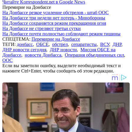
Читайте Korrespondent.net в Google News
Перемирие на Донбассе
На Донбассе резкое усиление обстрелов - штаб ООС
На Донбассе три недели нет потерь - Минобороны
На Донбассе сохраняется режим прекращения огня
На Донбассе не стреляют третьи сутки
На Донбассе почти полностью соблюдают режим тишины
СПЕЦТЕМА:
Перемирие на Донбассе
ТЕГИ:
донбасс
,
ОБСЕ
,
обстрел
,
сепаратисты
,
ВСУ
,
ДНР
,
ДНР новости сегодня
,
ДНР новости
,
Миссия ОБСЕ на
Донбассе
,
новости Донбасса
,
Операция объединенных сил
,
ООС
Если вы заметили ошибку, выделите необходимый текст и
нажмите Ctrl+Enter, чтобы сообщить об этом редакции.