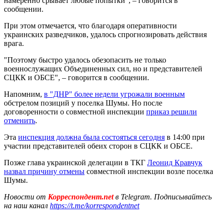
намеренно срывает любые попытки", – говорится в
сообщении.
При этом отмечается, что благодаря оперативности
украинских разведчиков, удалось спрогнозировать действия
врага.
"Поэтому быстро удалось обезопасить не только
военнослужащих Объединенных сил, но и представителей
СЦКК и ОБСЕ", – говорится в сообщении.
Напомним,
в "ДНР" более недели угрожали военным
обстрелом позиций у поселка Шумы. Но после
договоренности о совместной инспекции
приказ решили
отменить
.
Эта
инспекция должна была состояться сегодня
в 14:00 при
участии представителей обеих сторон в СЦКК и ОБСЕ.
Позже глава украинской делегации в ТКГ
Леонид Кравчук
назвал причину отмены
совместной инспекции возле поселка
Шумы.
Новости от
Корреспондент.net
в Telegram. Подписывайтесь
на наш канал
https://t.me/korrespondentnet