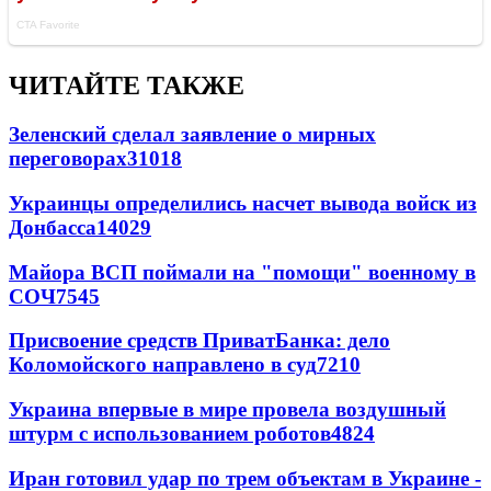
ЧИТАЙТЕ ТАКЖЕ
Зеленский сделал заявление о мирных
переговорах
31018
Украинцы определились насчет вывода войск из
Донбасса
14029
Майора ВСП поймали на "помощи" военному в
СОЧ
7545
Присвоение средств ПриватБанка: дело
Коломойского направлено в суд
7210
Украина впервые в мире провела воздушный
штурм с использованием роботов
4824
Иран готовил удар по трем объектам в Украине -