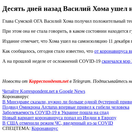
Десять дней назад Василий Хома ушел 
Глава Сумской ОГА Василий Хома получил положительный тест 
При этом она не стала говорить, в каком состоянии находится г
Издание отмечает, что Хома ушел на самоизоляцию 11 декабря 
Как сообщалось, сегодня стало известно, что
от коронавируса 
А на прошлой неделе от осложнений COVID-19
скончался мэр
Новости от
Корреспондент.net
в Telegram. Подписывайтесь н
Читайте Korrespondent.net в Google News
Коронавирус
В Минздраве сказали, нужно ли больше одной бустерной прив
Подвид Омикрона Arcturus впервые привел к гибели человека
Заболеваемость COVID-19 в Украине пошла на спад
Новый вариант коронавируса попал из Индии в Европу
В США отменили режим ЧС, введенный из-за COVID
СПЕЦТЕМА:
Коронавирус