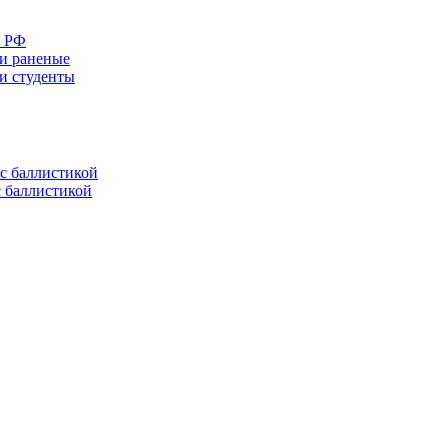
е РФ
 и раненые
ли студенты
с баллистикой