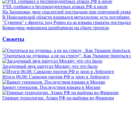
УЧХ сообщил о беспрецедентных атаках РФ в июле
На Запорожье двое спасателей пострадали при повторной атак
В Николаевской области взорвался металлолом: есть погибшие
"Сувенир" с фронта: под Ровно из-за взрыва гранаты пострада
Командира дивизиона разоблачили на сбыте тротила
Сюжеты
"Охотиться на лучника, а не на стрелу". Как Украине бороться 
Загадочный звук напугал Москву: что это было
Итоги 06.08: Санкции против РФ и дрон в Лейпциге
Банкет генералов. Последствия взрыва в Москве
Грязные технологии. Атаки РФ на выборы во Франции