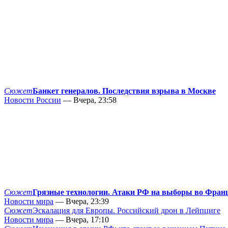
Сюжет
Банкет генералов. Последствия взрыва в Москве
Новости России
— Вчера, 23:58
Сюжет
Грязные технологии. Атаки РФ на выборы во Фран
Новости мира
— Вчера, 23:39
Сюжет
Эскалация для Европы. Российский дрон в Лейпциге
Новости мира
— Вчера, 17:10