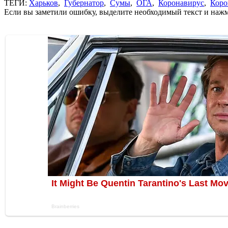
ТЕГИ:
Харьков
,
Губернатор
,
Сумы
,
ОГА
,
Коронавирус
,
Коро
Если вы заметили ошибку, выделите необходимый текст и нажми