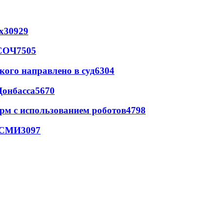
х
30929
 СОЧ
7505
кого направлено в суд
6304
Донбасса
5670
рм с использованием роботов
4798
- СМИ
3097