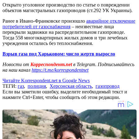
Открыто уголовное производство по статье о повреждении
объектов магистральных газопроводов (ст.292 УК Украины).
Ранее в Ивано-Франковске произошло
аварийное отключение
потребителей от газоснабжения
– неизвестные лица
перекрыли задвижки на распределительном газопроводе.
Тогда 558 многоквартирных жилых домов и три лечебных
учреждения остались без теплоснабжения.
Взрыв газа под Харьковом: число жертв выросло
Новости от
Корреспондент.net
в Telegram. Подписывайтесь
на наш канал
https://t.me/korrespondentnet
Читайте Korrespondent.net в Google News
ТЕГИ:
газ
,
полиция
,
Херсонская область
,
газопровод
Если вы заметили ошибку, выделите необходимый текст и
нажмите Ctrl+Enter, чтобы сообщить об этом редакции.