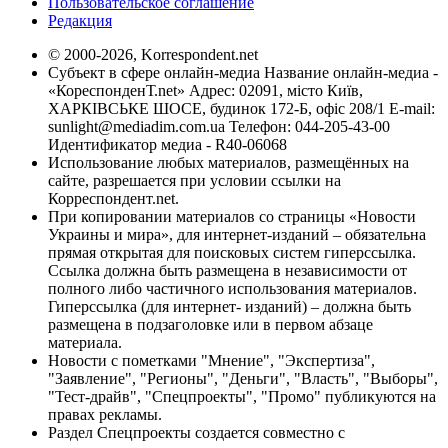
Пользовательское соглашение
Редакция
© 2000-2026, Korrespondent.net
Субъект в сфере онлайн-медиа Название онлайн-медиа -
«КореспонденТ.net» Адрес: 02091, місто Київ,
ХАРКІВСЬКЕ ШОСЕ, будинок 172-Б, офіс 208/1 E-mail:
sunlight@mediadim.com.ua
Телефон: 044-205-43-00
Идентификатор медиа - R40-06068
Использование любых материалов, размещённых на
сайте, разрешается при условии ссылки на
Корреспондент.net.
При копировании материалов со страницы «Новости
Украины и мира», для интернет-изданий – обязательна
прямая открытая для поисковых систем гиперссылка.
Ссылка должна быть размещена в независимости от
полного либо частичного использования материалов.
Гиперссылка (для интернет- изданий) – должна быть
размещена в подзаголовке или в первом абзаце
материала.
Новости с пометками "Мнение", "Экспертиза",
"Заявление", "Регионы", "Деньги", "Власть", "Выборы",
"Тест-драйв", "Спецпроекты", "Промо" публикуются на
правах рекламы.
Раздел Спецпроекты создается совместно с