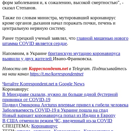
форм заболевания и, к сожалению, высокой смертностью", -
сказал Степанов.
Также по словам министра, мутировавший коронавирус
кроме органов дыхания начал поражать почки, печень и
центральную нервную систему.
Ранее турецкий ученый заявлял, что
главной мишенью нового
штамма COVID является сердце
.
Напомним, в Украине
британскую мутацию коронавируса
выявили у двух жителей
Ивано-Франковска.
Новости от
Корреспондент.net
в Telegram. Подписывайтесь
на наш канал
https://t.me/korrespondentnet
Читайте Korrespondent.net в Google News
Коронавирус
В Минздраве сказали, нужно ли больше одной бустерной
прививки от COVID-19
Подвид Омикрона Arcturus впервые привел к гибели человека
Заболеваемость COVID-19 в Украине пошла на спад
Новый вариант коронавируса попал из Индии в Европу
В США отменили режим ЧС, введенный из-за COVID
СПЕЦТЕМА:
Коронавирус