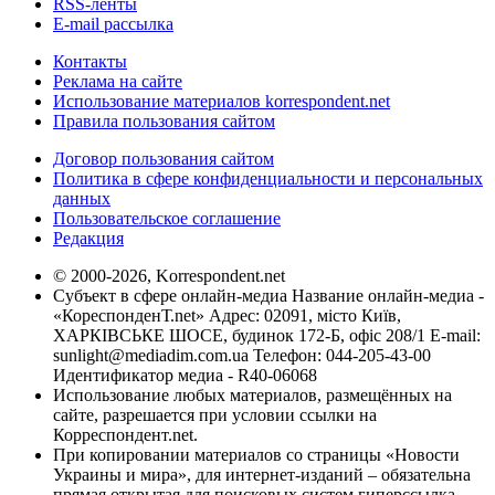
RSS-ленты
E-mail рассылка
Контакты
Реклама на сайте
Использование материалов korrespondent.net
Правила пользования сайтом
Договор пользования сайтом
Политика в сфере конфиденциальности и персональных
данных
Пользовательское соглашение
Редакция
© 2000-2026, Korrespondent.net
Субъект в сфере онлайн-медиа Название онлайн-медиа -
«КореспонденТ.net» Адрес: 02091, місто Київ,
ХАРКІВСЬКЕ ШОСЕ, будинок 172-Б, офіс 208/1 E-mail:
sunlight@mediadim.com.ua
Телефон: 044-205-43-00
Идентификатор медиа - R40-06068
Использование любых материалов, размещённых на
сайте, разрешается при условии ссылки на
Корреспондент.net.
При копировании материалов со страницы «Новости
Украины и мира», для интернет-изданий – обязательна
прямая открытая для поисковых систем гиперссылка.