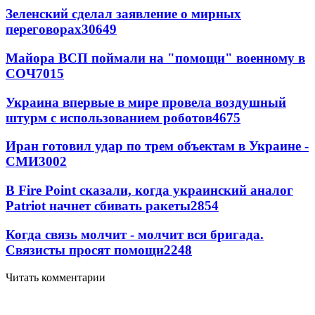
Зеленский сделал заявление о мирных
переговорах
30649
Майора ВСП поймали на "помощи" военному в
СОЧ
7015
Украина впервые в мире провела воздушный
штурм с использованием роботов
4675
Иран готовил удар по трем объектам в Украине -
СМИ
3002
В Fire Point сказали, когда украинский аналог
Patriot начнет сбивать ракеты
2854
Когда связь молчит - молчит вся бригада.
Связисты просят помощи
2248
Читать комментарии