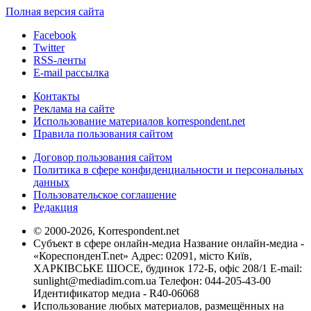
Полная версия сайта
Facebook
Twitter
RSS-ленты
E-mail рассылка
Контакты
Реклама на сайте
Использование материалов korrespondent.net
Правила пользования сайтом
Договор пользования сайтом
Политика в сфере конфиденциальности и персональных
данных
Пользовательское соглашение
Редакция
© 2000-2026, Korrespondent.net
Субъект в сфере онлайн-медиа Название онлайн-медиа -
«КореспонденТ.net» Адрес: 02091, місто Київ,
ХАРКІВСЬКЕ ШОСЕ, будинок 172-Б, офіс 208/1 E-mail:
sunlight@mediadim.com.ua
Телефон: 044-205-43-00
Идентификатор медиа - R40-06068
Использование любых материалов, размещённых на