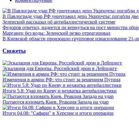
Комментируемые
В Павлограде удар РФ уничтожил депо Укрпочты: погибли дв
Зеленский рассказал об антибаллистической системе
Федоров ответил, надеется ли вернуться на пост министра обо
Марганец без воды: Зеленский резко отреагировал
В Киевской области произошло групповое изнасилование 21-л
Сюжеты
Эскалация для Европы. Российский дрон в Лейпциге
Изменения в армии РФ: что стоит за решением Путина
Итоги 5.8: Удар по Киеву и нехватка антибаллистики
Пытаются взломать Киев. Реакция Запада на удар
Итоги 04.08: "Сафари" в Херсоне и итоги операции