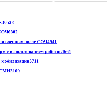
х
30538
 СОЧ
6882
ия военных после СОЧ
4941
рм с использованием роботов
4661
т мобилизации
3711
- СМИ
3100