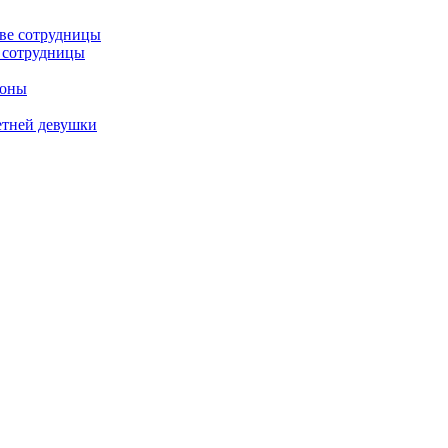
е сотрудницы
роны
етней девушки