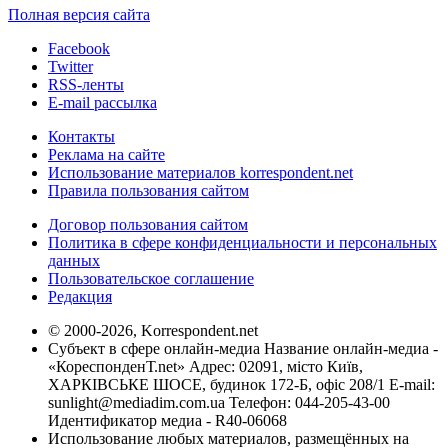
Полная версия сайта
Facebook
Twitter
RSS-ленты
E-mail рассылка
Контакты
Реклама на сайте
Использование материалов korrespondent.net
Правила пользования сайтом
Договор пользования сайтом
Политика в сфере конфиденциальности и персональных
данных
Пользовательское соглашение
Редакция
© 2000-2026, Korrespondent.net
Субъект в сфере онлайн-медиа Название онлайн-медиа -
«КореспонденТ.net» Адрес: 02091, місто Київ,
ХАРКІВСЬКЕ ШОСЕ, будинок 172-Б, офіс 208/1 E-mail:
sunlight@mediadim.com.ua
Телефон: 044-205-43-00
Идентификатор медиа - R40-06068
Использование любых материалов, размещённых на