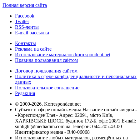
Полная версия сайта
Facebook
Twitter
RSS-ленты
E-mail рассылка
Контакты
Реклама на сайте
Использование материалов korrespondent.net
Правила пользования сайтом
Договор пользования сайтом
Политика в сфере конфиденциальности и персональных
данных
Пользовательское соглашение
Редакция
© 2000-2026, Korrespondent.net
Субъект в сфере онлайн-медиа Название онлайн-медиа -
«КореспонденТ.net» Адрес: 02091, місто Київ,
ХАРКІВСЬКЕ ШОСЕ, будинок 172-Б, офіс 208/1 E-mail:
sunlight@mediadim.com.ua
Телефон: 044-205-43-00
Идентификатор медиа - R40-06068
Использование любых материалов, размещённых на