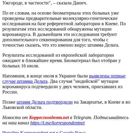
Ужгороде, в частности", – сказала Данич.
По ее словам, на основе биоматериала этих больных уже
проведены предварительные молекулярно-генетические
исследования на базе референтной лаборатории в Киеве. По
результатам этих исследований обнаружены мутации
коронавируса. В дальнейшем эти исследования требуют
дополнительного секвенирования для того, чтобы с
точностью сказать, что это именно вирус штамма Дельта.
Результаты исследований из европейской лаборатории
ожидают в ближайшее время. Биоматериал был отобран у
больных 16 июля.
Напомним, в конце июля в Украине были
выявлены первые
случае штамма Дельта
. Два случая "индийской" мутации
коронавируса подтвердили у двух человек, приехавших из
России.
Позже
штамм Дельта подтвердили
на Закарпатье, в Киеве и во
Львовской области.
Новости от
Корреспондент.net
в Telegram. Подписывайтесь
на наш канал
https://t.me/korrespondentnet
Читайте Korrespondent.net в Google News