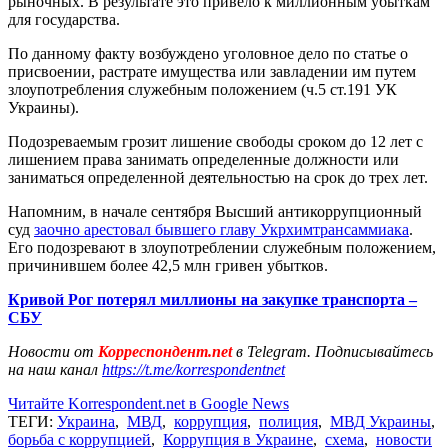
рыночных. В результате это привело к миллионным убыткам
для государства.
По данному факту возбуждено уголовное дело по статье о
присвоении, растрате имущества или завладении им путем
злоупотребления служебным положением (ч.5 ст.191 УК
Украины).
Подозреваемым грозит лишение свободы сроком до 12 лет с
лишением права занимать определенные должности или
заниматься определенной деятельностью на срок до трех лет.
Напомним, в начале сентября Высший антикоррупционный
суд
заочно арестовал бывшего главу Укрхимтрансаммиака
.
Его подозревают в злоупотреблении служебным положением,
причинившем более 42,5 млн гривен убытков.
Кривой Рог потерял миллионы на закупке транспорта –
СБУ
Новости от
Корреспондент.net
в Telegram. Подписывайтесь
на наш канал
https://t.me/korrespondentnet
Читайте Korrespondent.net в Google News
ТЕГИ:
Украина
,
МВД
,
коррупция
,
полиция
,
МВД Украины
,
борьба с коррупцией
,
Коррупция в Украине
,
схема
,
новости